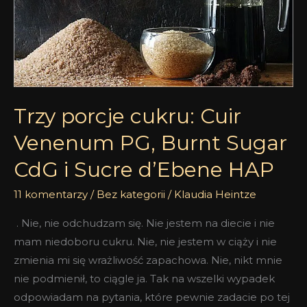
Cuir
Venenum
PG,
Burnt
Sugar
CdG
Trzy porcje cukru: Cuir
i
Sucre
Venenum PG, Burnt Sugar
d’Ebene
CdG i Sucre d’Ebene HAP
HAP
11 komentarzy
/
Bez kategorii
/
Klaudia Heintze
. Nie, nie odchudzam się. Nie jestem na diecie i nie
mam niedoboru cukru. Nie, nie jestem w ciąży i nie
zmienia mi się wrażliwość zapachowa. Nie, nikt mnie
nie podmienił, to ciągle ja. Tak na wszelki wypadek
odpowiadam na pytania, które pewnie zadacie po tej