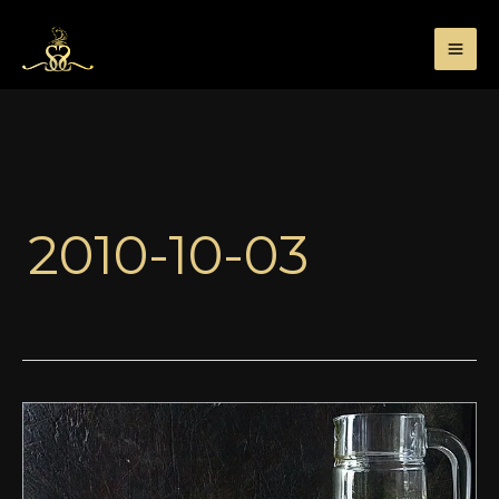
Przejdź
do
treści
2010-10-03
Trzy
porcje
cukru: