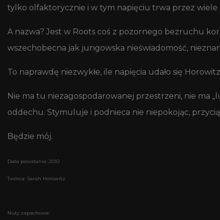
tylko olfaktorycznie i w tym napięciu trwa przez wiele
A nazwa? Jest w Roots coś z pozornego bezruchu korzen
wszechobecna jak jungowska nieświadomość, nieznana 
To naprawdę niezwykłe, ile napięcia udało się Horowit
Nie ma tu niezagospodarowanej przestrzeni, nie ma „luz
oddechu. Stymuluje i podnieca nie niepokojąc, przyci
Będzie mój.
Data powstania: 2010
Twórca: Sarah Horowitz
Nuty zapachowe: