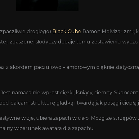
rozpaczliwie drogiego)
Black Cube
Ramon Molvizar zmięk
tej, zgaszonej słodyczy dodaje temu zestawieniu wyczuw
 wraz z akordem paczulowo – ambrowym pięknie statyczn
t namacalnie wprost ciężki, lśniący, ciemny. Skoncentr
pod palcami strukturę gładką i twardą jak posąg i ciepłą 
stywne wizje, ubiera zapach w ciało. Mózg ze strzępó
normalny wizerunek awatara dla zapachu.