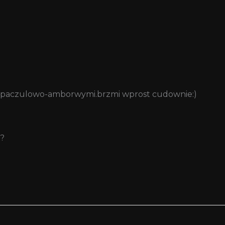
mi paczulowo-amborwymi.brzmi wprost cudownie:)
ę?