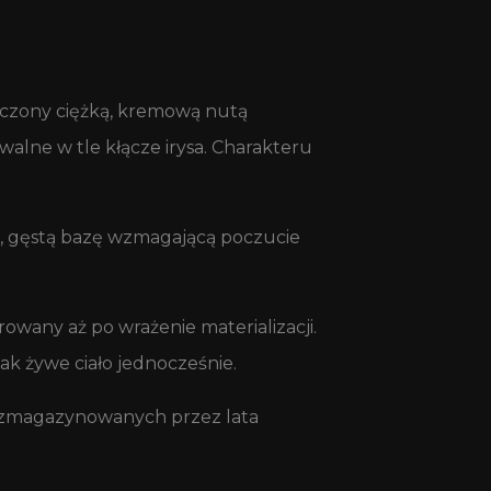
czony ciężką, kremową nutą
alne w tle kłącze irysa. Charakteru
ą, gęstą bazę wzmagającą poczucie
owany aż po wrażenie materializacji.
jak żywe ciało jednocześnie.
w zmagazynowanych przez lata