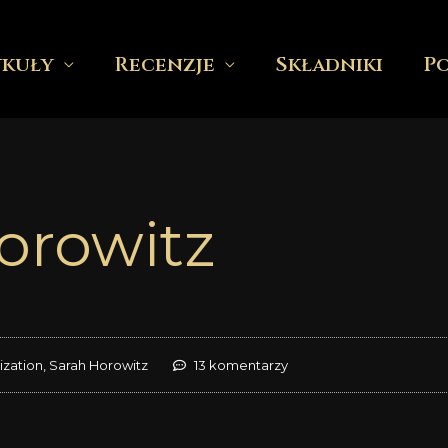
ykuły
Recenzje
Składniki
P
orowitz
ization
,
Sarah Horowitz
13 komentarzy