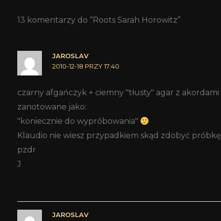
13 komentarzy do “Roots Sarah Horowitz”
JAROSLAV
2010-12-18 PRZY 17:40
czarny afgańczyk + ciemny "tłusty" agar z akorda
zanotowane jako:
"koniecznie do wypróbowania"
Klaudio nie wiesz przypadkiem skąd zdobyć próbk
pzdr
J
JAROSLAV