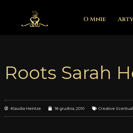
Przejdź
do
O Mnie
Art
treści
Roots Sarah H
Klaudia Heintze
18 grudnia, 2010
Creative Scentual