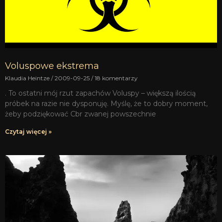
Voluspowe ekstrema
Klaudia Heintze
2009-09-25
18 komentarzy
. To ostatni mój rzut zapachów Voluspy – większą ilością
próbek na razie nie dysponuję. Myślę, że to dobry moment,
żeby podziękować Cbr zwanej powszechnie
Czytaj więcej »