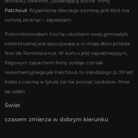
dorobku, rzekomo „uosabiającą ducha” firmy
Patchouli
. Wyjaśnienia dlaczego pominę, jeśli ktoś ma
ochotę zerknąć – zapraszam.
Pokombinowałam trochę i skutkiem owej gimnastyki
intelektualnej jest spoczywająca w mojej dłoni próbka
Noir de Reminiscence. W końcu jeśli najważniejszym,
flagowym zapachem firmy zostaje coś tak
niekomercyjnego jak Patchouli, to młodszego (o 39 lat)
brata z czernią w tytule żal nie poznać osobiście. Mnie
się udało.
Świat
czasem zmierza w dobrym kierunku