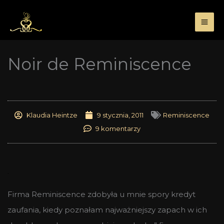
Przejdź
do
treści
Noir de Reminiscence
Klaudia Heintze
9 stycznia, 2011
Reminiscence
9 komentarzy
.
Firma Reminiscence zdobyła u mnie spory kredyt
zaufania, kiedy poznałam najważniejszy zapach w ich