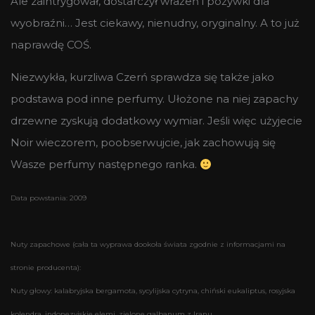
Ale zaintrygował, dostarczył wrażeń i pożywki dla
wyobraźni… Jest ciekawy, nienudny, oryginalny. A to już
naprawdę COŚ.
Niezwykła, kurzliwa Czerń sprawdza się także jako
podstawa pod inne perfumy. Ułożone na niej zapachy
drzewne zyskują dodatkowy wymiar. Jeśli więc użyjecie
Noir wieczorem, poobserwujcie, jak zachowują się
Wasze perfumy następnego ranka.
Data powstania: 2009
Nuty zapachowe (cała ta wyprawa dookoła świata zgodnie z informacjami na
stronie producenta):
Nuty głowy: kalabryjska bergamota, sycylijska cytryna, chiński eukaliptus, rosyjska
kolendra, indonezyjskie elemi, zielone galbanum z Iranu