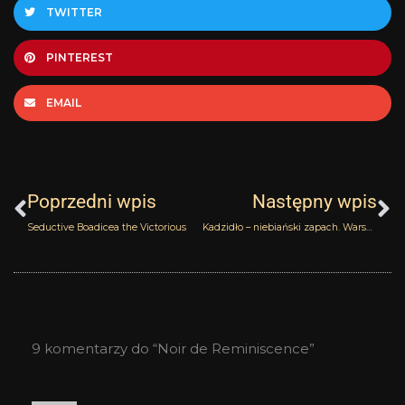
TWITTER
PINTEREST
EMAIL
Prev
N
Poprzedni wpis
Następny wpis
Seductive Boadicea the Victorious
Kadzidło – niebiański zapach. Warsztaty
9 komentarzy do “Noir de Reminiscence”