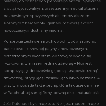
należały do cichnącego pierwszego akordu. Splecione
z wciąż wyczuwalnym, przestrzennym eukaliptusem i
pozbawionym spożywczych akcentów akordem
złożonym z bergamoty i galbanum tworzą akcent
nowoczesny, industrialny nieomal.
Koncepcja zestawienia tych dwóch typów zapachu:
paczulowo – drzewnej patyny z nowoczesnym,
przestrzennym akcentem kwiatowym wydaje się
ryzykowna, tym razem jednak udało się – Noir jest
kompozycją jednocześnie głęboką i „napowietrzoną”,
dziwaczną, intrygującą i zaskakująco łatwo noszalną. A
przy tym posiada także cechę, która tak urzekła mnie
w Patchouli tej samej firmy: pewną eko – naturalność.
Jeśli Patchouli była hippie, to Noir jest modern hippie: