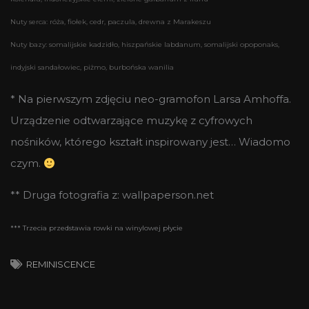
Nuty serca: róża, fiołek, cedr, paczula, drewna z Marakeszu
Nuty bazy: somalijskie kadzidło, hiszpańskie labdanum, somalijski opoponaks,
indyjski sandałowiec, piżmo, burbońska wanilia
* Na pierwszym zdjęciu neo-gramofon Larsa Amhoffa.
Urządzenie odtwarzające muzykę z cyfrowych
nośników, którego kształt inspirowany jest… Wiadomo
czym.
** Druga fotografia z: wallpaperson.net
*** Trzecia przedstawia rowki na winylowej płycie
REMINISCENCE