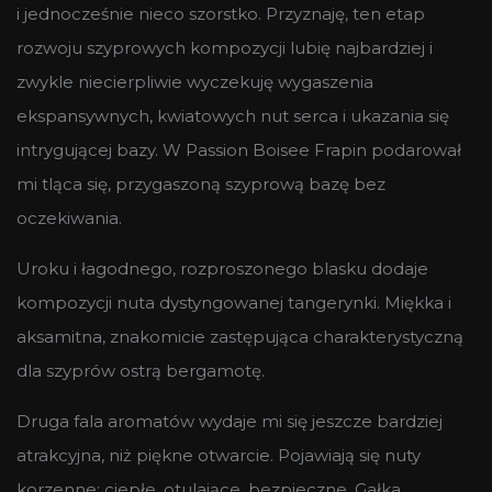
i jednocześnie nieco szorstko. Przyznaję, ten etap
rozwoju szyprowych kompozycji lubię najbardziej i
zwykle niecierpliwie wyczekuję wygaszenia
ekspansywnych, kwiatowych nut serca i ukazania się
intrygującej bazy. W Passion Boisee Frapin podarował
mi tląca się, przygaszoną szyprową bazę bez
oczekiwania.
Uroku i łagodnego, rozproszonego blasku dodaje
kompozycji nuta dystyngowanej tangerynki. Miękka i
aksamitna, znakomicie zastępująca charakterystyczną
dla szyprów ostrą bergamotę.
Druga fala aromatów wydaje mi się jeszcze bardziej
atrakcyjna, niż piękne otwarcie. Pojawiają się nuty
korzenne: ciepłe, otulające, bezpieczne. Gałka