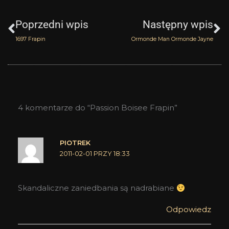
Prev
N
Poprzedni wpis
Następny wpis
1697 Frapin
Ormonde Man Ormonde Jayne
4 komentarze do “Passion Boisee Frapin”
PIOTREK
2011-02-01 PRZY 18:33
Skandaliczne zaniedbania są nadrabiane
Odpowiedz