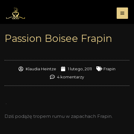
Przejdź
do
treści
Passion Boisee Frapin
Klaudia Heintze
1 lutego, 2011
Frapin
4 komentarzy
.
Dziś podążę tropem rumu w zapachach Frapin.