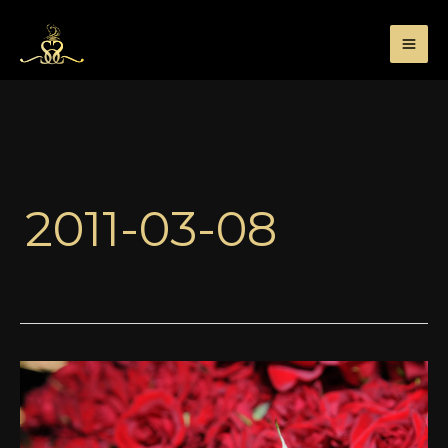
Przejdź
do
treści
2011-03-08
Lipstick
Rose
Frederic