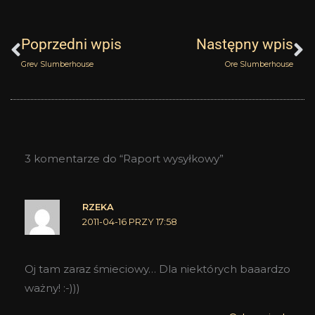
Prev
N
Poprzedni wpis
Następny wpis
Grev Slumberhouse
Ore Slumberhouse
3 komentarze do “Raport wysyłkowy”
RZEKA
2011-04-16 PRZY 17:58
Oj tam zaraz śmieciowy… Dla niektórych baaardzo
ważny! :-)))