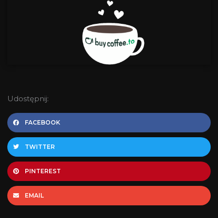
Udostępnij:
FACEBOOK
TWITTER
PINTEREST
EMAIL