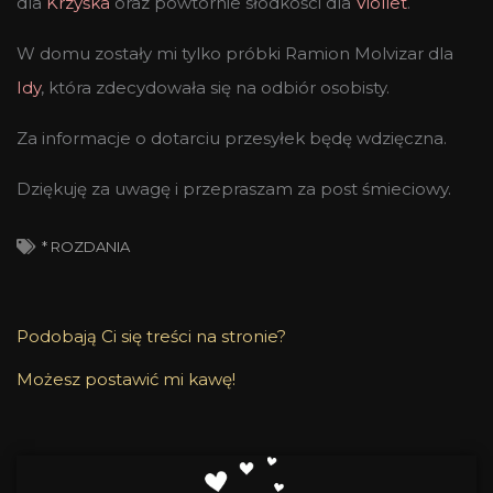
dla
Krzyśka
oraz powtórnie słodkości dla
Viollet
.
W domu zostały mi tylko próbki Ramion Molvizar dla
Idy
, która zdecydowała się na odbiór osobisty.
Za informacje o dotarciu przesyłek będę wdzięczna.
Dziękuję za uwagę i przepraszam za post śmieciowy.
* ROZDANIA
Podobają Ci się treści na stronie?
Możesz postawić mi kawę!