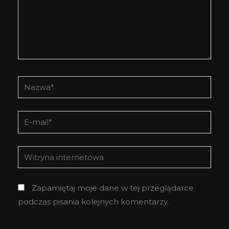
Nazwa*
E-
mail*
Witryna
internetowa
Zapamiętaj moje dane w tej przeglądarce
podczas pisania kolejnych komentarzy.