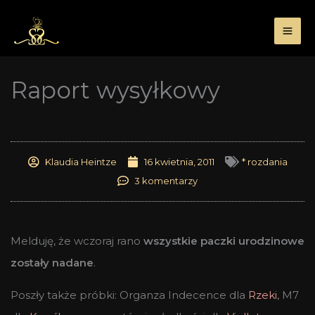
Przejdź
do
treści
Raport wysyłkowy
Klaudia Heintze
16 kwietnia, 2011
* rozdania
3 komentarzy
Melduję, że wczoraj rano
wszystkie paczki urodzinowe
zostały nadane
.
Poszły także próbki: Organza Indecence dla
Rzeki
, M7