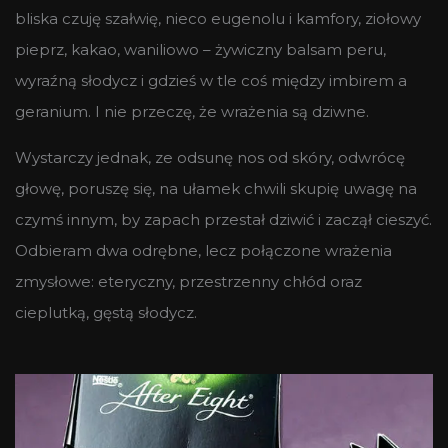
bliska czuję szałwię, nieco eugenolu i kamfory, ziołowy
pieprz, kakao, waniliowo – żywiczny balsam peru,
wyraźną słodycz i gdzieś w tle coś między imbirem a
geranium. I nie przeczę, że wrażenia są dziwne.
Wystarczy jednak, ze odsunę nos od skóry, odwrócę
głowę, poruszę się, na ułamek chwili skupię uwagę na
czymś innym, by zapach przestał dziwić i zaczął cieszyć.
Odbieram dwa odrębne, lecz połączone wrażenia
zmysłowe: eteryczny, przestrzenny chłód oraz
cieplutką, gęstą słodycz.