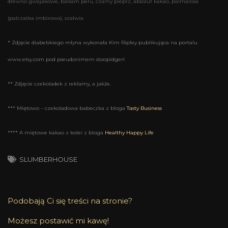
drewno gwajakowe, balsam peru, czarny pieprz, absolut kakao, palmarosa
(palczatka imbirowa), szałwia
* Zdjęcie diabelskiego młyna wykonała Kim Ripley publikująca na portalu
www.etsy.com pod pseudonimem stoopidgerl
** Zdjęcie czekoladek z reklamy, a jakże.
*** Miętowo – czekoladowa babeczka z bloga
Tasty Business
**** A miętowe kakao z kolei z bloga
Healthy Happy Life
SLUMBERHOUSE
Podobają Ci się treści na stronie?
Możesz postawić mi kawę!