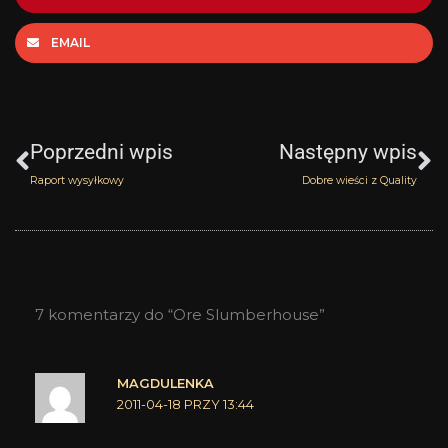
EMAIL
Prev
N
Poprzedni wpis
Następny wpis
Raport wysyłkowy
Dobre wieści z Quality
7 komentarzy do “Ore Slumberhouse”
MAGDULENKA
2011-04-18 PRZY 13:44