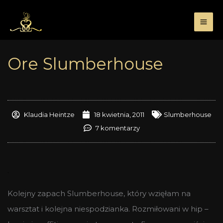
Przejdź
do
treści
Ore Slumberhouse
Klaudia Heintze
18 kwietnia, 2011
Slumberhouse
7 komentarzy
.
Kolejny zapach Slumberhouse, który wzięłam na
warsztat i kolejna niespodzianka. Rozmiłowani w hip –