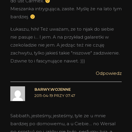
do ust Carmex.
Mieszanka intrygująca, zaiste. Myślę że na lato tym
bardziej.
Łukaszu, hihi! Też uważam, ze to nijak do siebie
nie pasuje i… I jem. A na przykład galaretki w
czekoladzie nie jem. A jedząc też nie czuję
zachwytu, tylko jakieś takie "niszowe" zadziwienie.
Dziwne to i fascynujące nawet. :)))
Odpowiedz
BARWY.WOJENNE
2011-04-19 PRZY 07:47
Sabbath, jesteśmy, jesteśmy, tyle ze u mnie
bardziej po domowemu, a u Ciebie… no Wersal
po prostu;) no i, jakby nie było, perfumy żyją, a