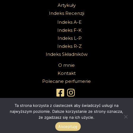
Artykuły
Indeks Recenzji
Indeks A-E
Indeks F-K
Indeks L-P
Indeks R-Z
Indeks Składników
O mnie
Kontakt
Polecane perfumerie
Ta strona korzysta z ciasteczek aby świadczyć usługi na
najwyższym poziomie. Dalsze korzystanie ze strony oznacza,
że zgadzasz się na ich użycie.
Copyright 2026 @Sabbath Of Senses |
Z dumą wspierane przez
4ec.eu - strony www i sklepy internetowe
Akceptuję