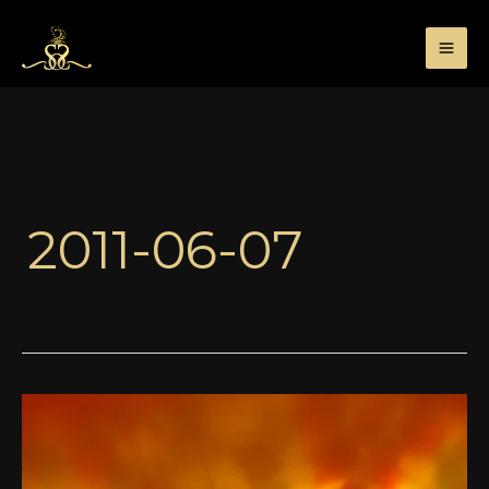
Przejdź
do
treści
2011-06-07
To
Dream
Sonoma