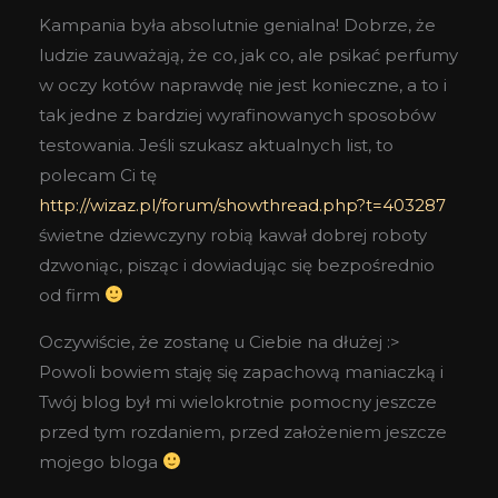
Kampania była absolutnie genialna! Dobrze, że
ludzie zauważają, że co, jak co, ale psikać perfumy
w oczy kotów naprawdę nie jest konieczne, a to i
tak jedne z bardziej wyrafinowanych sposobów
testowania. Jeśli szukasz aktualnych list, to
polecam Ci tę
http://wizaz.pl/forum/showthread.php?t=403287
świetne dziewczyny robią kawał dobrej roboty
dzwoniąc, pisząc i dowiadując się bezpośrednio
od firm
Oczywiście, że zostanę u Ciebie na dłużej :>
Powoli bowiem staję się zapachową maniaczką i
Twój blog był mi wielokrotnie pomocny jeszcze
przed tym rozdaniem, przed założeniem jeszcze
mojego bloga