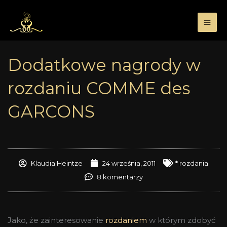
Przejdź
do
treści
Dodatkowe nagrody w
rozdaniu COMME des
GARCONS
Klaudia Heintze
24 września, 2011
* rozdania
8 komentarzy
Jako, że zainteresowanie
rozdaniem
w którym zdobyć