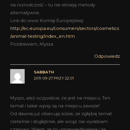
na rozrodczość – tu nie istnieją metody
alternatywne.
Link do www Komisji Europejskiej:
http://ec.europa.eu/consumers/sectors/cosmetics
/animal-testing/index_en.htm
Pozdrawiam, Mysza
Odpowiedz
SABBATH
2011-09-27 PRZY 22:01
Myszo, ależ oczywiście, że jest na miejscu. Ten
temat i takie wpisy są na miejscu zawsze!
Od dawna już obiecuję sobie, ze zgłębię temat
rzetelnie i dogłębnie, ale wciąż nie wyrabiam
czasowo. Wiem, ze to usprawiedliwienia i że