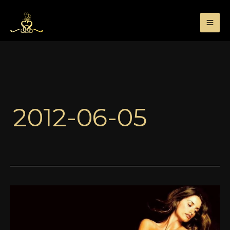
Przejdź
do
treści
2012-06-05
Kanz
SoOud