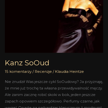
Kanz SoOud
15 komentarzy
/
Recenzje
/
Klaudia Heintze
Nie znudził Was jeszcze cykl SoOudowy? Ja przyznaję,
że mnie już trochę ta własna przewidywalność męczy.
Ale zanim zacznę robić skoki w bok, jeden jeszcze
zapach opowiem szczegółowo. Perfumy czarne, jak
węgiel. Oparte na najbardziej klasycznym (i modnym)