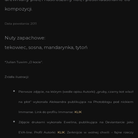
kompozycji.
Data powstania: 2011
Nuty zapachowe:
tekowiec, sosna, mandarynka, tytoń
*Julian Tuwim „O kocie”.
Źródła ilustracji:
Pierwsze zdjęcie, na którym (wedle opisu Autorki) „gruby, czarny kot wlazł
na płot” wykonała Aleksandra publikująca na Photoblogu pod nickiem
Immanse. Link do profilu Immanse:
KLIK
Zdjęcie drukarni wykonała Ewelina, publikująca na Deviantarcie jako
EVA-line. Profil Autorki:
KLIK
. Zerknijcie w wolnej chwili – fajne rzeczy