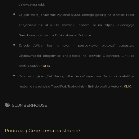
dziewczyna robi.
Zdjęcie starej drukarnie wykonał slyusd, którego galerię na serwisie Flickr
znajdziecie tu:
KLIK
. Dla porządku dodam, ze na zdjęciu ekspozycja
Narodowego Muzeum Drukarstwa w Dublinie.
Zdjęcie „Wlazł kot na płot – perspektywa płotowa” autorstwa
użytkowniczki kingofmice znajdziecie na serwisie Globtroter. Link do
profilu Autorki:
KLIK
.
Ostatnie zdjęcie: „Cat Through the Fence” wykonała Drmom i znależć je
możenie na serwisie TravelPod. Tradycyjnie – link do profilu Autorki:
KLIK
.
SLUMBERHOUSE
Podobają Ci się treści na stronie?