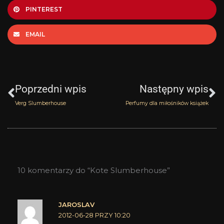
PINTEREST
EMAIL
Prev
N
Poprzedni wpis
Następny wpis
Verg Slumberhouse
Perfumy dla miłośników książek
10 komentarzy do “Kote Slumberhouse”
JAROSLAV
2012-06-28 PRZY 10:20