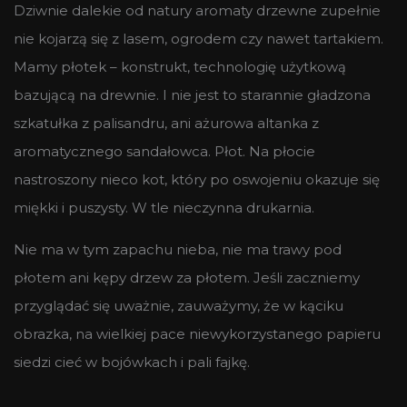
Dziwnie dalekie od natury aromaty drzewne zupełnie
nie kojarzą się z lasem, ogrodem czy nawet tartakiem.
Mamy płotek – konstrukt, technologię użytkową
bazującą na drewnie. I nie jest to starannie gładzona
szkatułka z palisandru, ani ażurowa altanka z
aromatycznego sandałowca. Płot. Na płocie
nastroszony nieco kot, który po oswojeniu okazuje się
miękki i puszysty. W tle nieczynna drukarnia.
Nie ma w tym zapachu nieba, nie ma trawy pod
płotem ani kępy drzew za płotem. Jeśli zaczniemy
przyglądać się uważnie, zauważymy, że w kąciku
obrazka, na wielkiej pace niewykorzystanego papieru
siedzi cieć w bojówkach i pali fajkę.