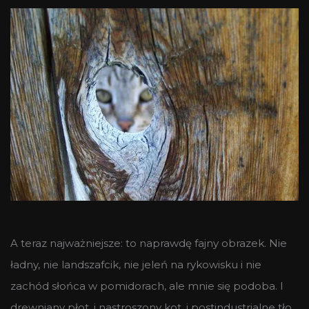
A teraz najważniejsze: to naprawdę fajny obrazek. Nie
ładny, nie landszafcik, nie jeleń na rykowisku i nie
zachód słońca w pomidorach, ale mnie się podoba. I
drewniany płot, i nastroszony kot, i postindustrialne tło