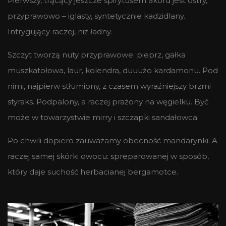
Pierwszy, trącący jeszcze spirytusem akord jest ostry,
przyprawowo – iglasty, syntetycznie kadzidlany.
Intrygujący raczej, niż ładny.
Szczyt tworzą nuty przyprawowe: pieprz, gałka
muszkatołowa, laur, kolendra, duuużo kardamonu. Pod
nimi, najpierw stłumiony, z czasem wyraźniejszy brzmi
styraks. Podpalony, a raczej prażony na węgielku. Być
może w towarzystwie mirry i szczapki sandałowca.
Po chwili dopiero zauważamy obecność mandarynki. A
raczej samej skórki owocu: spreparowanej w sposób,
który daje suchość herbacianej bergamotce.