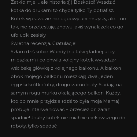
Zatkło mje…. ale historia :))) Boskości! Wsadzić
kotka do drukarni to chyba tylko Ty potrafisz.
Kotek wprawdzie nie dębowy ani mszysty, ale… no
tak, nie przetestuję, znowu jakiś wynalazek co go
ufoludki zesłały.
Świetna recenzja. Gratulacje!
Szłam dziś sobie Wandy (na takiej ładnej ulicy
mieszkam) i co chwila kolejny kotek wysadzał
wścibską główkę z kolejnego balkonu. A balkon
obok mojego balkonu mieszkają dwa, jeden
egipski krótkofutry, drugi czarno biały. Siadają na
samym rogu murku okalającego balkon. Każdy,
kto do mnie przyjdzie (dziś to była moja Mama)
próbuje interweniować – przecież on zaraz
spadnie! Jakby kotek nie miał nic ciekawszego do
roboty, tylko spadać.