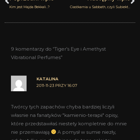
Kim jest Majda Bekkali…?
Ciastkarnia u Sabbath, czyli Subiektywny Ranking Przystojniaków
9 komentarzy do “Tiger’s Eye i Amethyst
Vibrational Perfumes”
KATALINA
2011-11-23 PRZY 16:07
Twórcy tych zapachów chyba bardziej liczyli
własnie na fanatyków "kamienio-terapii" opisy,
które przedstawiłaś niestety kompletnie do mnie
nie przemawiają
A pomysł w sumie niezły,