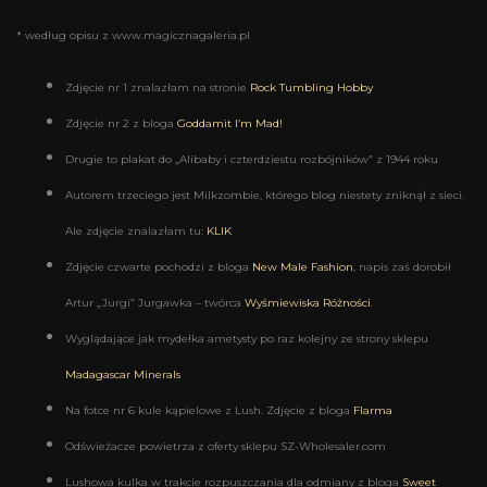
* według opisu z www.magicznagaleria.pl
Zdjęcie nr 1 znalazłam na stronie
Rock Tumbling Hobby
Zdjęcie nr 2 z bloga
Goddamit I’m Mad!
Drugie to plakat do „Alibaby i czterdziestu rozbójników” z 1944 roku
Autorem trzeciego jest Milkzombie, którego blog niestety zniknął z sieci.
Ale zdjęcie znalazłam tu:
KLIK
Zdjęcie czwarte pochodzi z bloga
New Male Fashion
, napis zaś dorobił
Artur „Jurgi” Jurgawka – twórca
Wyśmiewiska Różności
.
Wyglądające jak mydełka ametysty po raz kolejny ze strony sklepu
Madagascar Minerals
Na fotce nr 6 kule kąpielowe z Lush. Zdjęcie z bloga
Flarma
Odświeżacze powietrza z oferty sklepu SZ-Wholesaler.com
Lushowa kulka w trakcie rozpuszczania dla odmiany z bloga
Sweet