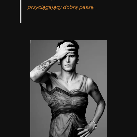
przyciągający dobrą passę…