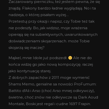
Zaczarowany pierniczku, też jestem pewna, że się
znajdą. Flakony bardzo ładnie wyglądają. No i ta
nadzieja, o której pisałam wyżej…
Przetestuj przy okazji i napisz, czy Tobie też tak
nie podeszły. Bo, jak widzisz, moje wrażenia
opierają się na subiektywnych, uwarunkowanych
doświadczeniami skojarzeniach. może Tobie
skojarzą się inaczej?
Majkel, mnie Idole już podszedł.
Ale nie do
końca widzę go jako nową kompozycję. raczej
jako kontynuację starej.
Z dobrych zapachów z 2011 moge wymienić
Shams Memo, genialne sa nowości ProFumum:
Battito d'Ali i Arso (choć Arso mniej odkrywczy),
świetne, choć znów nie odkrywcze są Dark Aoud
Montale, Boski jest regal i cudne 1697 Frapin.