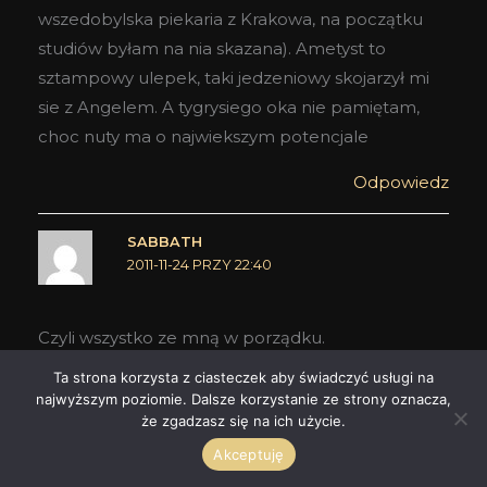
wszedobylska piekaria z Krakowa, na początku
studiów byłam na nia skazana). Ametyst to
sztampowy ulepek, taki jedzeniowy skojarzył mi
sie z Angelem. A tygrysiego oka nie pamiętam,
choc nuty ma o najwiekszym potencjale
Odpowiedz
SABBATH
2011-11-24 PRZY 22:40
Czyli wszystko ze mną w porządku.
Klapa, mili Państwo…
Ta strona korzysta z ciasteczek aby świadczyć usługi na
najwyższym poziomie. Dalsze korzystanie ze strony oznacza,
Odpowiedz
że zgadzasz się na ich użycie.
Akceptuję