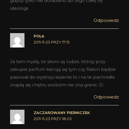
gdyby tylko nie dorabiano do tego całej tej
ideologii
Odpowiedz
POLA
2011-11-23 PRZY 17:15
Ja tam myślę, że skoro są ludzie, którzy przy
zakupie perfum kierują się tym czy flakon będzie
pasował do wystroju łazienki to i na te pachnidła
znajdą się chętni, snobizm nie zna granic :D.
Odpowiedz
ZACZAROWANY PIERNICZEK
2011-11-23 PRZY 18:03