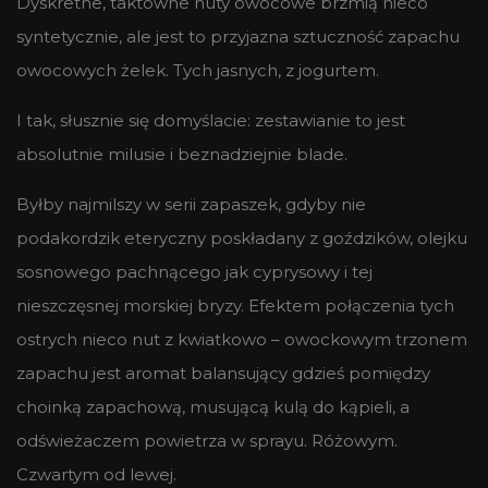
Dyskretne, taktowne nuty owocowe brzmią nieco
syntetycznie, ale jest to przyjazna sztuczność zapachu
owocowych żelek. Tych jasnych, z jogurtem.
I tak, słusznie się domyślacie: zestawianie to jest
absolutnie milusie i beznadziejnie blade.
Byłby najmilszy w serii zapaszek, gdyby nie
podakordzik eteryczny poskładany z goździków, olejku
sosnowego pachnącego jak cyprysowy i tej
nieszczęsnej morskiej bryzy. Efektem połączenia tych
ostrych nieco nut z kwiatkowo – owockowym trzonem
zapachu jest aromat balansujący gdzieś pomiędzy
choinką zapachową, musującą kulą do kąpieli, a
odświeżaczem powietrza w sprayu. Różowym.
Czwartym od lewej.