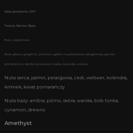
Data powstania: 2011
Twórca: Ramon Bejar
Nuty zapachowe:
Nuta głowy: grejpfrut, cynamon, gałka muszkatołowa, bergamota, gorzka
pomarańcza, skorka cytrynowa, mięta, lawenda, szałwia
Nuta serca: jaśmin, pelargonia, cedr, wetiwer, kolendra,
kminek, kwiat pomarańczy
Nuta bazy: ambra, piżmo, skóra, wanilia, bób tonka,
cynamon, drewno
Amethyst