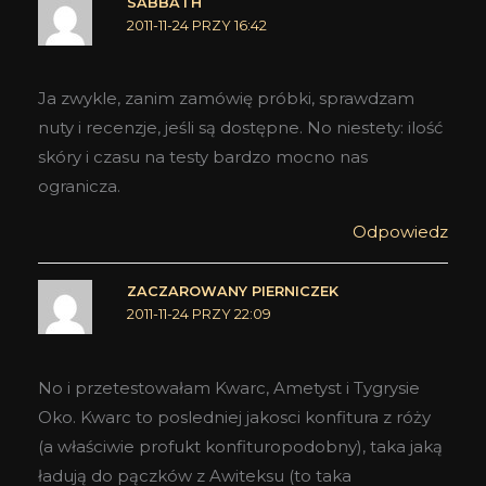
SABBATH
2011-11-24 PRZY 16:42
Ja zwykle, zanim zamówię próbki, sprawdzam
nuty i recenzje, jeśli są dostępne. No niestety: ilość
skóry i czasu na testy bardzo mocno nas
ogranicza.
Odpowiedz
ZACZAROWANY PIERNICZEK
2011-11-24 PRZY 22:09
No i przetestowałam Kwarc, Ametyst i Tygrysie
Oko. Kwarc to posledniej jakosci konfitura z róży
(a właściwie profukt konfituropodobny), taka jaką
ładują do pączków z Awiteksu (to taka