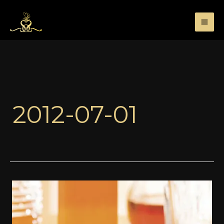
Przejdź
do
treści
2012-07-01
Mur
Slumberhouse