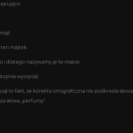
tępująco:
majt.
 ten majtek.
go i dlatego nazywamy je te majcie.
stopnia wycięcia).
kusji to fakt, że korekta ortograficzna nie podkreśla sło
za słowa „perfumy”.