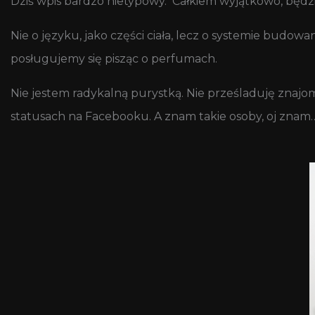
Dziś wpis bardzo nietypowy. Całkiem wyjątkowo, będzi
Nie o języku, jako części ciała, lecz o systemie budo
posługujemy się pisząc o perfumach.
Nie jestem radykalną purystką. Nie prześladuję znajom
statusach na Facebooku. A znam takie osoby, oj zna