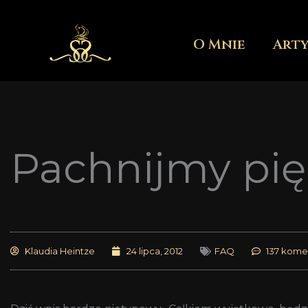
Przejdź
do
O Mnie
Art
treści
Pachnijmy pię
Klaudia Heintze
24 lipca, 2012
FAQ
137 kome