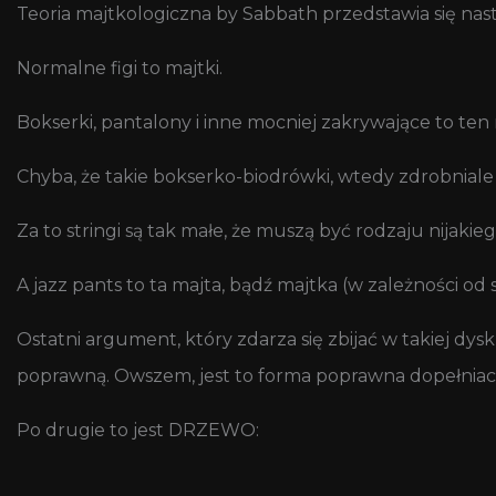
Teoria majtkologiczna by Sabbath przedstawia się nas
Normalne figi to majtki.
Bokserki, pantalony i inne mocniej zakrywające to ten 
Chyba, że takie bokserko-biodrówki, wtedy zdrobniale
Za to stringi są tak małe, że muszą być rodzaju nijakie
A jazz pants to ta majta, bądź majtka (w zależności od 
Ostatni argument, który zdarza się zbijać w takiej dys
poprawną. Owszem, jest to forma poprawna dopełniac
Po drugie to jest DRZEWO: