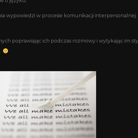
e o języku.
wania wypowiedzi w procesie komunikacji interpersonalnej
ych poprawiając ich podczas rozmowy i wytykając im sty
m…