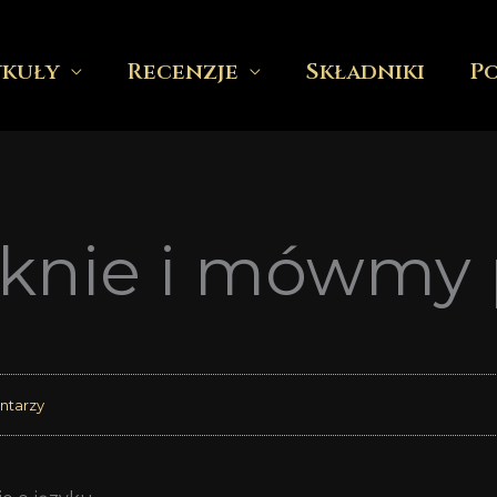
ykuły
Recenzje
Składniki
P
knie i mówmy 
ntarzy