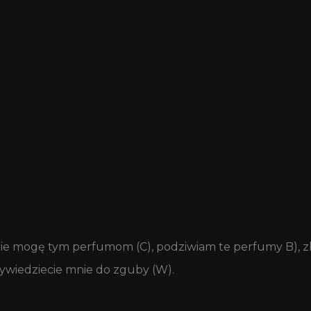
nie mogę tym perfumom (C), podziwiam te perfumy B), zl
ywiedziecie mnie do zguby (W).