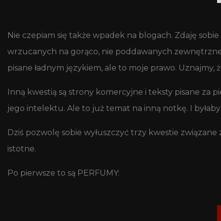
Nie czepiam się także wpadek na blogach. Zdaję sobie 
wrzucanych na gorąco, nie poddawanych zewnętrznej r
pisane ładnym językiem, ale to moje prawo. Uznajmy, ż
Inną kwestią są strony komercyjne i teksty pisane za 
jego intelektu. Ale to już temat na inną notkę. I była
Dziś pozwolę sobie wyłuszczyć trzy kwestie związane z
istotne.
Po pierwsze to są PERFUMY: