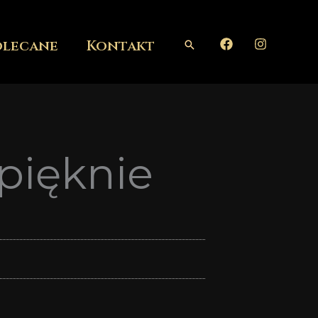
olecane
Kontakt
Szukaj
pięknie