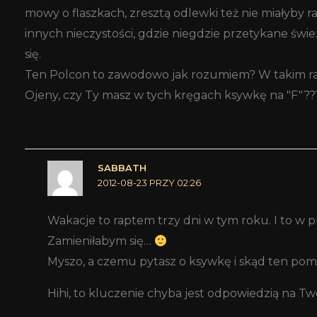
mowy o flaszkach, zresztą odlewki też nie miałyby r
innych nieczystości, gdzie niegdzie przetykane świe
się.
Ten Polcon to zawodowo jak rozumiem? W takim ra
Ojeny, czy Ty masz w tych kręgach ksywkę na "F"??
SABBATH
2012-08-23 PRZY 02:26
Wakacje to raptem trzy dni w tym roku. I to w
Zamieniłabym się…
Myszo, a czemu pytasz o ksywkę i skąd ten pomy
Hihi, to kluczenie chyba jest odpowiedzią na T