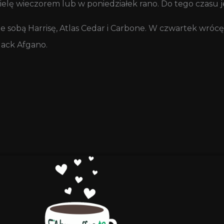
elę wieczorem lub w poniedziałek rano. Do tego czasu 
sobą Harrisę, Atlas Cedar i Carbone. W czwartek wrócę
Black Afgano.