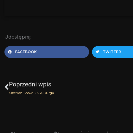
Udostępnij:
FACEBOOK
TWITTER
Prev
Poprzedni wpis
Siberian Snow D.S. & Durga