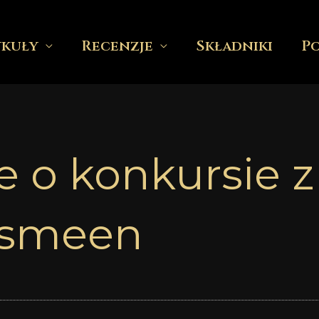
ykuły
Recenzje
Składniki
P
 o konkursie z
asmeen