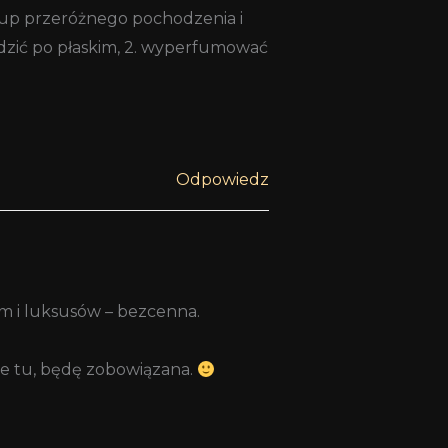
, kup przeróżnego pochodzenia i
hodzić po płaskim, 2. wyperfumować
Odpowiedz
m i luksusów – bezcenna.
nie tu, będę zobowiązana.