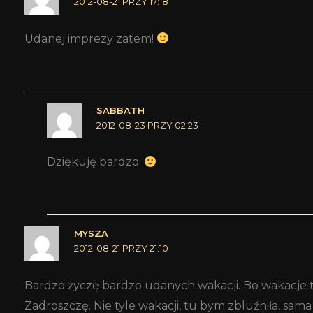
2012-08-21 PRZY 17:18
Udanej imprezy zatem!
SABBATH
2012-08-23 PRZY 02:23
Dziękuję bardzo.
MYSZA
2012-08-21 PRZY 21:10
Bardzo życzę bardzo udanych wakacji. Bo wakacje to
Zadroszczę. Nie tyle wakacji, tu bym zbluźniła, sama 