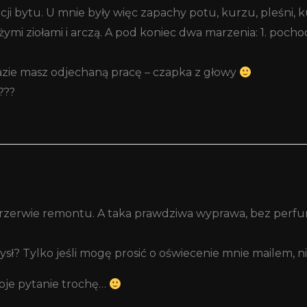
acji bytu. U mnie były więc zapachy potu, kurzu, pleśni
żymi ziołami i arczą. A pod koniec dwa marzenia: 1. poc
zie masz odjechaną pracę – czapka z głowy
???
 przerwie remontu. A taka prawdziwa wyprawa, bez perfu
sł? Tylko jeśli mogę prosić o oświecenie mnie mailem, 
woje pytanie trochę…