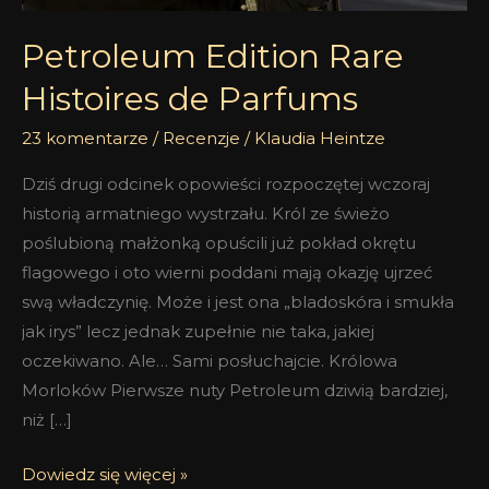
Petroleum Edition Rare
Histoires de Parfums
23 komentarze
/
Recenzje
/
Klaudia Heintze
Dziś drugi odcinek opowieści rozpoczętej wczoraj
historią armatniego wystrzału. Król ze świeżo
poślubioną małżonką opuścili już pokład okrętu
flagowego i oto wierni poddani mają okazję ujrzeć
swą władczynię. Może i jest ona „bladoskóra i smukła
jak irys” lecz jednak zupełnie nie taka, jakiej
oczekiwano. Ale… Sami posłuchajcie. Królowa
Morloków Pierwsze nuty Petroleum dziwią bardziej,
niż […]
Dowiedz się więcej »