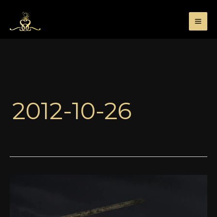
Przejdź
do
treści
2012-10-26
Petroleum
Edition
Rare