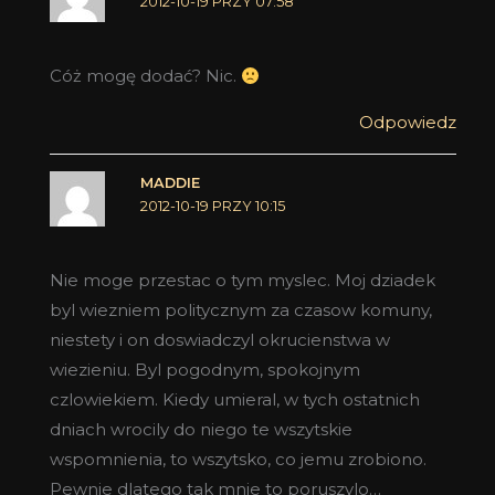
2012-10-19 PRZY 07:58
Cóż mogę dodać? Nic.
Odpowiedz
MADDIE
2012-10-19 PRZY 10:15
Nie moge przestac o tym myslec. Moj dziadek
byl wiezniem politycznym za czasow komuny,
niestety i on doswiadczyl okrucienstwa w
wiezieniu. Byl pogodnym, spokojnym
czlowiekiem. Kiedy umieral, w tych ostatnich
dniach wrocily do niego te wszytskie
wspomnienia, to wszytsko, co jemu zrobiono.
Pewnie dlatego tak mnie to poruszylo…