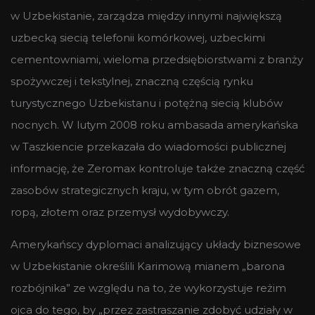
w Uzbekistanie, zarządza między innymi największą
uzbecką siecią telefonii komórkowej, uzbeckimi
cementowniami, wieloma przedsiębiorstwami z branży
spożywczej i tekstylnej, znaczną częścią rynku
turystycznego Uzbekistanu i potężną siecią klubów
nocnych. W lutym 2008 roku ambasada amerykańska
w Taszkiencie przekazała do wiadomości publicznej
informację, że Zeromax kontroluje także znaczną część
zasobów strategicznych kra
j
u, w tym obrót gazem,
ropą, złotem oraz przemysł wydobywczy.
Amerykańscy dyplomaci analizujący układy biznesowe
w Uzbekistanie określili Karimową mianem „barona
rozbójnika” ze względu na to, że wykorzystuje reżim
ojca do tego, by „przez zastraszanie zdobyć udziały w