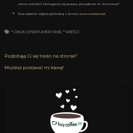
ziarno wolnościI Domagamy się procesu prezydenta I.A.. Karimowa!”
Dwa ostatnie zdjęcia pochodzą z serwisu
www.uznews.ne
t
.
* OKOŁOPERFUMERYJNIE
,
* WIEŚCI
Podobają Ci się treści na stronie?
Możesz postawić mi kawę!