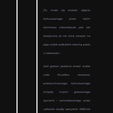
[T
u miało się znaleźć zdjęcie
torturowanego przez reżim
Karimowa człowieka,
a
le jest tak
drastyczne, że nie chcę narażać na
jego widok osób,
które rozwiną posta
z ciekawości.
Jeśli gotowi jesteście znieść widok
ciała Muzafara Awazowa,
przesłuchiwanego, torturowanego
(między innymi gotowanego
żywcem)
i zamordowanego przez
uzbeckie służby specjalne SNB,
l
ink