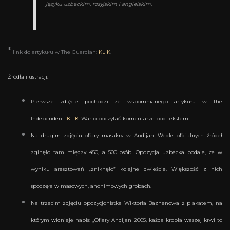
języku uzbeckim, rosyjskim i angielskim.
*
link do artykułu w The Guardian:
KLIK
.
Źródła ilustracji:
Pierwsze zdjęcie pochodzi ze wspomnianego artykułu w The
Independent:
KLIK
. Warto poczytać komentarze pod tekstem.
Na drugim zdjęciu ofiary masakry w Andijan. Wedle oficjalnych źródeł
zginęło tam między 450, a 500 osób. Opozycja uzbecka podaje, że w
wyniku aresztowań „zniknęło” kolejne dwieście. Większość z nich
spoczęła w masowych, anonimowych grobach.
Na trzecim zdjęciu opozycjonistka
Wiktoria Bazhenowa z plakatem, na
którym widnieje napis: „Ofiary Andijan 2005, każda kropla waszej krwi to