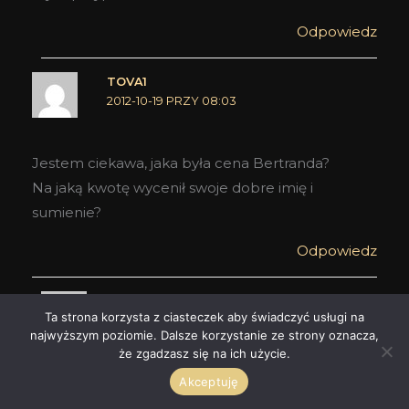
Odpowiedz
TOVA1
2012-10-19 PRZY 08:03
Jestem ciekawa, jaka była cena Bertranda?
Na jaką kwotę wycenił swoje dobre imię i
sumienie?
Odpowiedz
SABBATH
Ta strona korzysta z ciasteczek aby świadczyć usługi na
2012-10-19 PRZY 09:25
najwyższym poziomie. Dalsze korzystanie ze strony oznacza,
że zgadzasz się na ich użycie.
Ja nawet nie wiem, czy jestem ciekawa. Po co
Akceptuję
mi ta wiedza? I tak niczego nie zmieni.