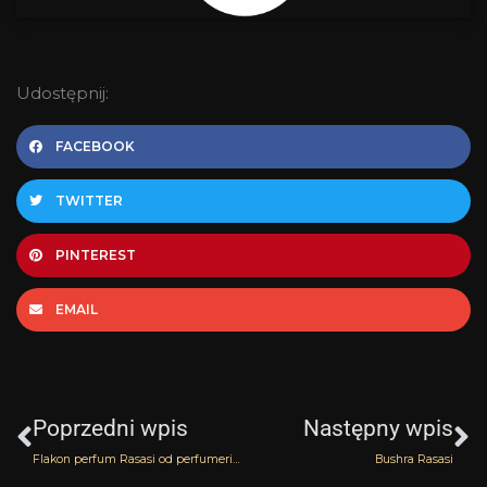
Udostępnij:
FACEBOOK
TWITTER
PINTEREST
EMAIL
Prev
N
Poprzedni wpis
Następny wpis
Flakon perfum Rasasi od perfumerii Yasmeen dla Was
Bushra Rasasi