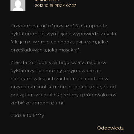
2012-10-19 PRZY 07:27
Przypomina mi to "przyjaźń" N. Campbell z
dyktatorem i jej wymijające wypowiedzi z cyklu
"ale ja nie wiem o co chodzi, jaki reżim, jakie
prześladowania, jaka masakra".
Zresztą to hipokryzja tego świata, najpierw
dyktatorzy i ich rodziny przyjmowani są z
honorami w krajach zachodnich a potem w
przypadku konfliktu zbrojnego udaje się, że od
początku zwalczało się reżimy i próbowało coś
zrobić ze zbrodniażami.
Ludzie to k***y.
Odpowiedz