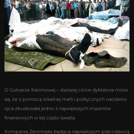
O Gulnarze Karimowej – starszej córce dyktatora mówi
się, że z pomocą lokalnej mafii i politycznych nacisków
ojca zbudowała jedno z największych imperiów
finansowych w tej części świata.
Kompania Zeromaks będąca największym pracodawcą