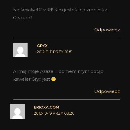
Nieśmiałych? :> Pf! Kim jesteś i co zrobiłeś z
Gryxem?
Odpowiedz
GRYX
2012-11-11 PRZY 01:51
A imię moje Azazel, i domem mym odtąd
kawaler Gryx jest
Odpowiedz
ERIOXA.COM
2012-10-19 PRZY 03:20