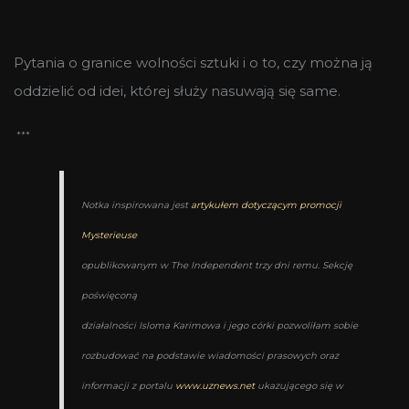
Pytania o granice wolności sztuki i o to, czy można ją
oddzielić od idei, której służy nasuwają się same.
***
Notka inspirowana jest
artykułem dotyczącym promocji
Mysterieuse
opublikowanym w The Independent trzy dni remu. Sekcję
poświęconą
działalności Isloma Karimowa i jego córki pozwoliłam sobie
rozbudować na podstawie wiadomości prasowych oraz
informacji z portalu
www.uznews.ne
t
ukazującego się w