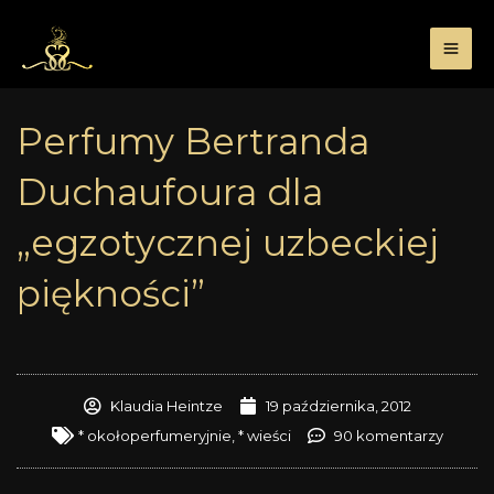
Przejdź
do
treści
Perfumy Bertranda
Duchaufoura dla
„egzotycznej uzbeckiej
piękności”
Klaudia Heintze
19 października, 2012
* okołoperfumeryjnie
,
* wieści
90 komentarzy