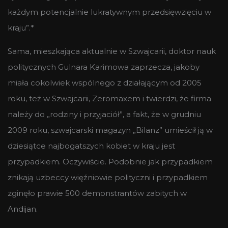
każdym potencjalnie lukratywnym przedsięwzięciu w
kraju”.*
Sama, mieszkająca aktualnie w Szwajcarii, doktor nauk
politycznych Gulnara Karimowa zaprzecza, jakoby
miała cokolwiek wspólnego z działającym od 2005
roku, też w Szwajcarii, Zeromaxem i twierdzi, że firma
należy do „rodziny i przyjaciół”, a fakt, że
w grudniu
2009 roku
, szwajcarski
magazyn „
Bilanz
” umieścił
ją
w
dziesiątce najbogatszych kobiet w kraju jest
przypadkiem. Oczywiście. Podobnie jak przypadkiem
znikają uzbeccy więźniowie polityczni i przypadkiem
zginęło prawie 500 demonstrantów zabitych w
Andijan.