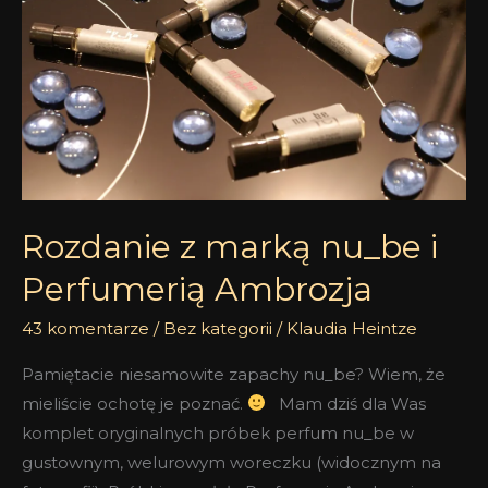
nu_be
i
Perfumerią
Ambrozja
Rozdanie z marką nu_be i
Perfumerią Ambrozja
43 komentarze
/
Bez kategorii
/
Klaudia Heintze
Pamiętacie niesamowite zapachy nu_be? Wiem, że
mieliście ochotę je poznać.
Mam dziś dla Was
komplet oryginalnych próbek perfum nu_be w
gustownym, welurowym woreczku (widocznym na