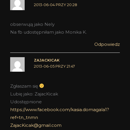
2013-06-04 PRZY 20:28
obserwują jako Nely
Na fb udostępniłam jako Monika K.
Odpowiedz
ZAJACKICAK
2013-06-05 PRZY 21:47
Zgłaszam się
Lubię jako: ZajacKicak
Udostępnione
https://www.facebook.com/kasia.domagala1?
ref=tn_tnmn
ZajacKicak@gmail.com