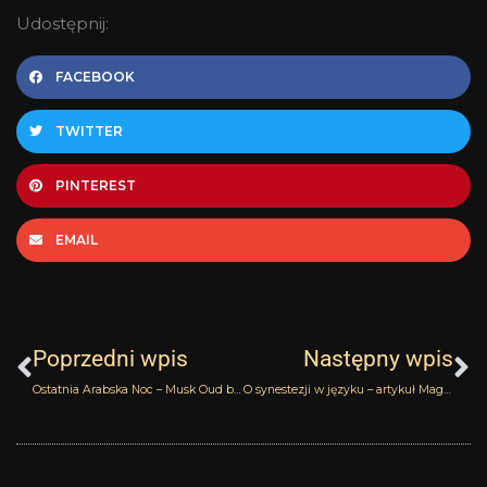
Udostępnij:
FACEBOOK
TWITTER
PINTEREST
EMAIL
Prev
N
Poprzedni wpis
Następny wpis
Ostatnia Arabska Noc – Musk Oud by Kilian
O synestezji w języku – artykuł Magdaleny Zawisławskiej