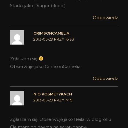
Stark i jako Dragonblood;)
Odpowiedz
CRIMSONCAMELIA
2013-05-29 PRZY 16:33
Zgłaszam się
Obserwuje jako CrimsonCamelia
Odpowiedz
N O KOSMETYKACH
2013-05-29 PRZY 17:19
Zgłaszam się. Obserwuję jako Reila, w blogrollu
Cię mam od dawna na swiat-panny-