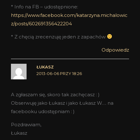
* Info na FB – udostępnione:
https://www.facebook.com/katarzyna.michalowic
z/posts/602691356422204
* Z chęcią zrecenzuję jeden z zapachów
Odpowiedz
ŁUKASZ
2013-06-06 PRZY 18:26
A zgłaszam się, skoro tak zachęcasz : )
Obserwuję jako Łukasz i jako Łukasz W…. na
facebooku udostępniam : )
Pozdrawiam,
Łukasz