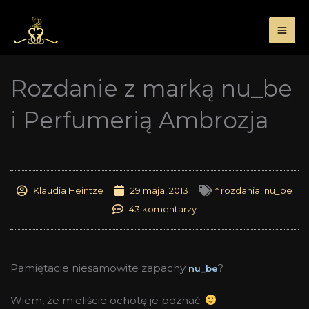
Przejdź
do
treści
Rozdanie z marką nu_be
i Perfumerią Ambrozja
Klaudia Heintze
29 maja, 2013
* rozdania
,
nu_be
43 komentarzy
Pamiętacie niesamowite zapachy
?
nu_be
Wiem, że mieliście ochotę je poznać.