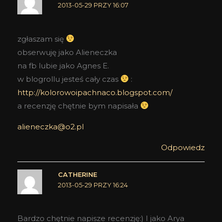
2013-05-29 PRZY 16:07
zgłaszam się
obserwuję jako Alieneczka
na fb lubie jako Agnes E.
w blogrollu jesteś cały czas
:
http://kolorowoipachnaco.blogspot.com/
a recenzję chętnie bym napisała
alieneczka@o2.pl
Odpowiedz
CATHERINE
2013-05-29 PRZY 16:24
Bardzo chętnie napisze recenzję:) I jako Arya