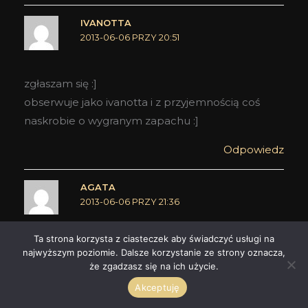
IVANOTTA
2013-06-06 PRZY 20:51
zgłaszam się :]
obserwuje jako ivanotta i z przyjemnością coś
naskrobie o wygranym zapachu :]
Odpowiedz
AGATA
2013-06-06 PRZY 21:36
Ta strona korzysta z ciasteczek aby świadczyć usługi na
Zgłaszam się!
obserwuję jako agata,
najwyższym poziomie. Dalsze korzystanie ze strony oznacza,
wiadomość udostępniłam na fb i chętnie napiszę
że zgadzasz się na ich użycie.
recenzję
Pozdrawiam serdecznie!
Akceptuję