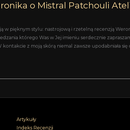
onika o Mistral Patchouli Atel
ą w pięknym stylu: nastrojową i rzetelną recenzją Wero
edzania którego Was w Jej imieniu serdecznie zapraszam
kontakcie z moją skórą niemal zawsze upodabniała się o
Artykuły
Indeks Recenzji