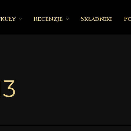
ykuły
Recenzje
Składniki
P
13