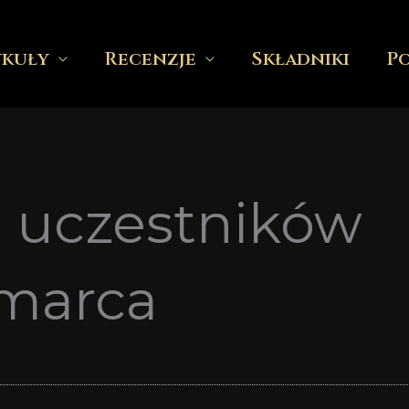
ykuły
Recenzje
Składniki
P
a uczestników
 marca