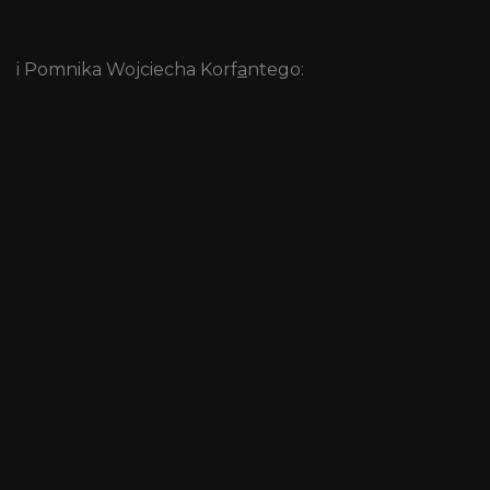
i Pomnika Wojciecha Korf
a
ntego: