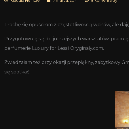
Klaudia Heintze
7 marca, 2014
8 komentarzy
Trochę się opuściłam z częstotliwością wpisów, ale daj
Przygotowuję się do jutrzejszych warsztatów: pracuję 
perfumerie Luxury for Less i Oryginały.com.
Zwiedzałam też przy okazji przepiękny, zabytkowy Gma
się spotkać.