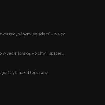
ć dworzec „tylnym wejściem” – nie od
o w Jagiellońską. Po chwili spaceru
. Czyli nie od tej strony: