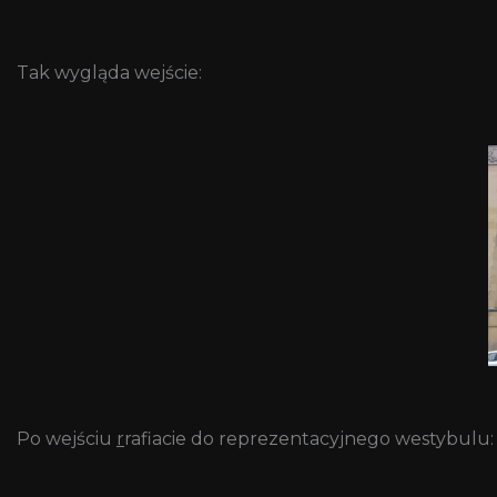
Tak wygląda wejście:
Po wejściu
r
rafiacie do reprezentacyjnego westybulu: