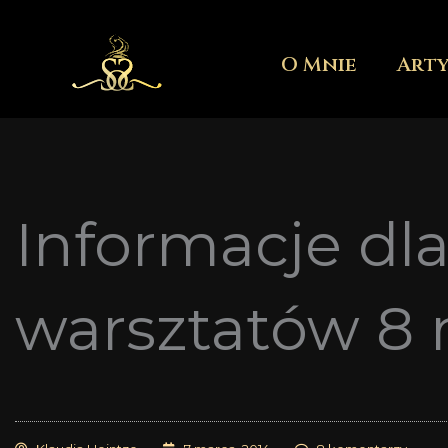
Przejdź
do
O Mnie
Art
treści
Informacje dl
warsztatów 8