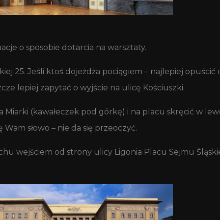
je o sposobie dotarcia na warsztaty.
kiej 25. Jeśli ktoś dojeżdża pociągiem – najlepiej opuści
zcze lepiej zapytać o wyjście na ulicę Kościuszki.
la Miarki (kawałeczek pod górkę) i na placu skręcić w lew
 Wam słowo – nie da się przeoczyć.
 wejściem od strony ulicy Ligonia Placu Sejmu Śląskiego