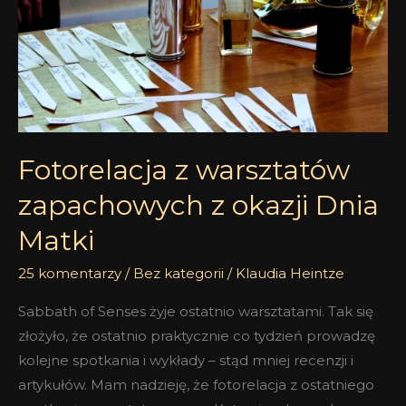
zapachowych
z
okazji
Dnia
Matki
Fotorelacja z warsztatów
zapachowych z okazji Dnia
Matki
25 komentarzy
/
Bez kategorii
/
Klaudia Heintze
Sabbath of Senses żyje ostatnio warsztatami. Tak się
złożyło, że ostatnio praktycznie co tydzień prowadzę
kolejne spotkania i wykłady – stąd mniej recenzji i
artykułów. Mam nadzieję, że fotorelacja z ostatniego