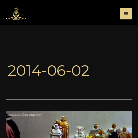
Przejdź
do
treści
2014-06-02
Fotorelacja
z
warsztatów