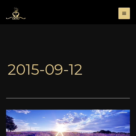
Przejdź
do
treści
2015-09-12
Sunshine
Man
–