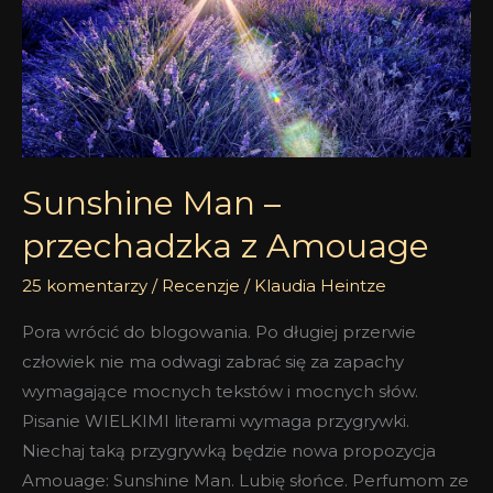
przechadzka
z
Amouage
Sunshine Man –
przechadzka z Amouage
25 komentarzy
/
Recenzje
/
Klaudia Heintze
Pora wrócić do blogowania. Po długiej przerwie
człowiek nie ma odwagi zabrać się za zapachy
wymagające mocnych tekstów i mocnych słów.
Pisanie WIELKIMI literami wymaga przygrywki.
Niechaj taką przygrywką będzie nowa propozycja
Amouage: Sunshine Man. Lubię słońce. Perfumom ze