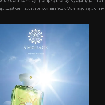
ać się ubrania. Kolejną lampkę brandy wypijamy już nie 
ąc cząstkami soczystej pomarańczy. Opierając się o drzew