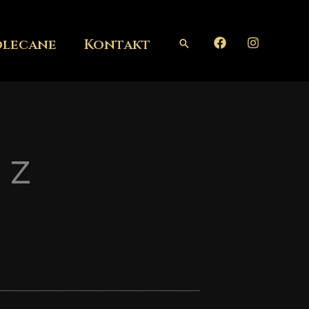
olecane
Kontakt
Szukaj
 z