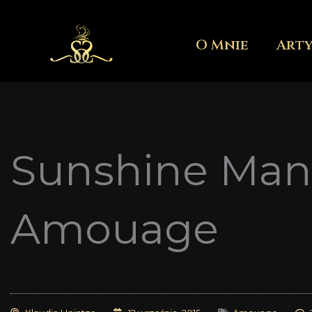
Przejdź
do
O Mnie
Art
treści
Sunshine Man 
Amouage