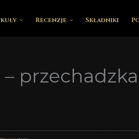
ykuły
Recenzje
Składniki
P
– przechadzka