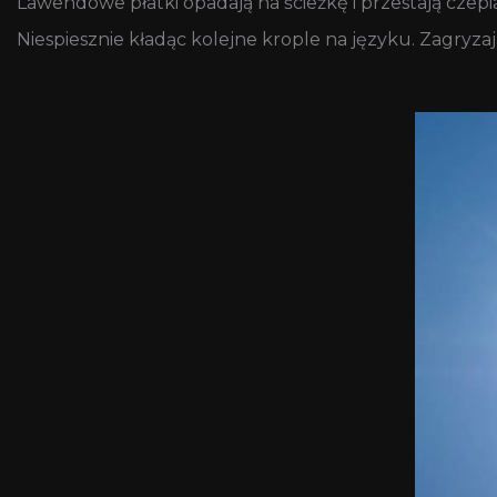
Lawendowe płatki opadają na ścieżkę i przestają czepi
Niespiesznie kładąc kolejne krople na języku. Zagryzaj