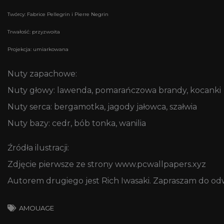
Twórcy:
Fabrice Pellegrin i Pierre Negrin
Trwałość: przyzwoita
Projekcja: umiarkowana
Nuty zapachowe:
Nuty głowy: lawenda, pomarańczowa brandy, kocanki
Nuty serca: bergamotka, jagody jałowca, szałwia
Nuty bazy: cedr, bób tonka, wanilia
Źródła ilustracji:
Zdjęcie pierwsze ze strony www.pcwallpapers.xyz
Autorem drugiego jest Rich Iwasaki. Zapraszam do od
AMOUAGE