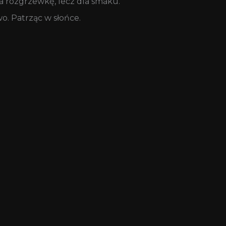
na rozgrzewkę, lecz dla smaku.
o. Patrząc w słońce.