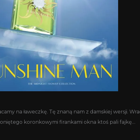
acamy na ławeczkę. Tę znaną nam z damskiej wersji. Wra
słoniętego koronkowymi firankami okna ktoś pali fajkę…