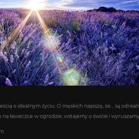
eścią o idealnym życiu. O męskich napiszę, że… są odreal
 na ławeczce w ogrodzie, wstajemy o świcie i wyruszamy
m.