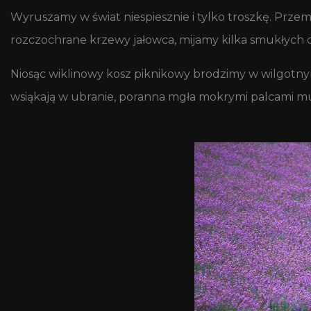
Wyruszamy w świat niespiesznie i tylko troszkę. Prze
rozczochrane krzewy jałowca, mijamy kilka smukłych c
Niosąc wiklinowy kosz piknikowy brodzimy w wilgotny
wsiąkają w ubranie, poranna mgła mokrymi palcami muska