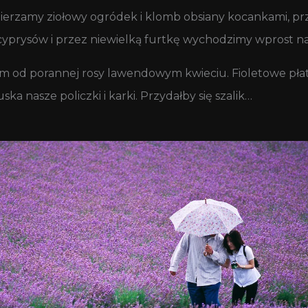
mierzamy ziołowy ogródek i klomb obsiany kocankami, pr
yprysów i przez niewielką furtkę wychodzimy wprost na 
m od porannej rosy lawendowym kwieciu. Fioletowe płatk
 nasze policzki i karki. Przydałby się szalik…