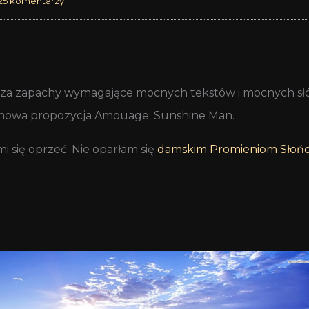
25 komentarzy
ę za zapachy wymagające mocnych tekstów i mocnych słó
 nowa propozycja Amouage: Sunshine Man.
 się oprzeć. Nie oparłam się
damskim Promieniom Słoń