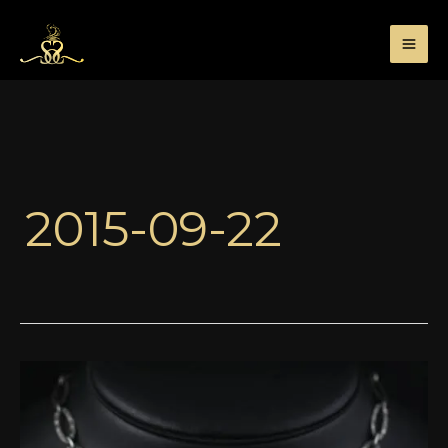
Przejdź
do
treści
2015-09-22
Smoki
i
perfumy