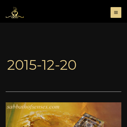
Przejdź
do
treści
2015-12-20
Ostatnie
pytanie
w