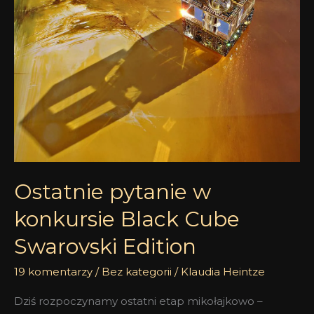
konkursie
Black
Cube
Swarovski
Edition
Ostatnie pytanie w
konkursie Black Cube
Swarovski Edition
19 komentarzy
/
Bez kategorii
/
Klaudia Heintze
Dziś rozpoczynamy ostatni etap mikołajkowo –