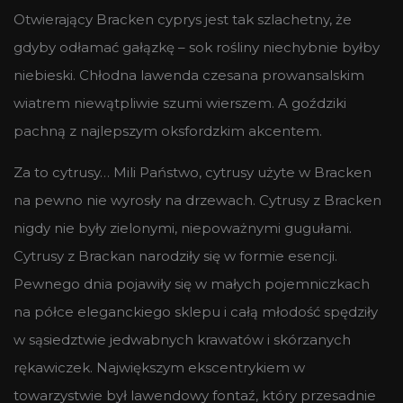
Otwierający Bracken cyprys jest tak szlachetny, że
gdyby odłamać gałązkę – sok rośliny niechybnie byłby
niebieski. Chłodna lawenda czesana prowansalskim
wiatrem niewątpliwie szumi wierszem. A goździki
pachną z najlepszym oksfordzkim akcentem.
Za to cytrusy… Mili Państwo, cytrusy użyte w Bracken
na pewno nie wyrosły na drzewach. Cytrusy z Bracken
nigdy nie były zielonymi, niepoważnymi gugułami.
Cytrusy z Brackan narodziły się w formie esencji.
Pewnego dnia pojawiły się w małych pojemniczkach
na półce eleganckiego sklepu i całą młodość spędziły
w sąsiedztwie jedwabnych krawatów i skórzanych
rękawiczek. Największym ekscentrykiem w
towarzystwie był lawendowy fontaź, który przesadnie