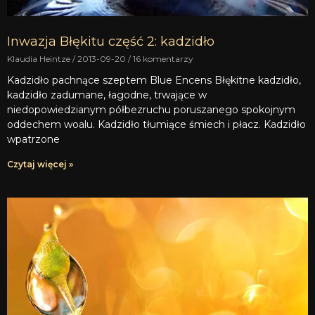
Inwazja Błękitu część 2: kadzidło
Klaudia Heintze
2013-09-20
16 komentarzy
Kadzidło pachnące szeptem Blue Encens Błękitne kadzidło,
kadzidło zadumane, łagodne, trwające w
niedopowiedzianym półbezruchu poruszanego spokojnym
oddechem woalu. Kadzidło tłumiące śmiech i płacz. Kadzidło
wpatrzone
Czytaj więcej »