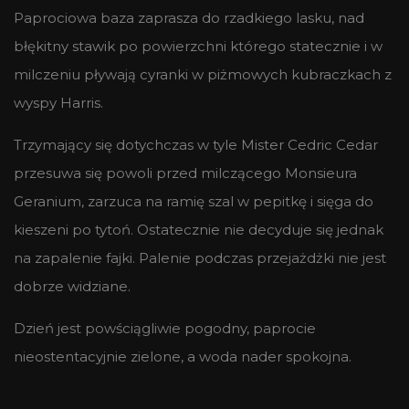
Paprociowa baza zaprasza do rzadkiego lasku, nad
błękitny stawik po powierzchni którego statecznie i w
milczeniu pływają cyranki w piżmowych kubraczkach z
wyspy Harris.
Trzymający się dotychczas w tyle Mister Cedric Cedar
przesuwa się powoli przed milczącego Monsieura
Geranium, zarzuca na ramię szal w pepitkę i sięga do
kieszeni po tytoń. Ostatecznie nie decyduje się jednak
na zapalenie fajki. Palenie podczas przejażdżki nie jest
dobrze widziane.
Dzień jest powściągliwie pogodny, paprocie
nieostentacyjnie zielone, a woda nader spokojna.