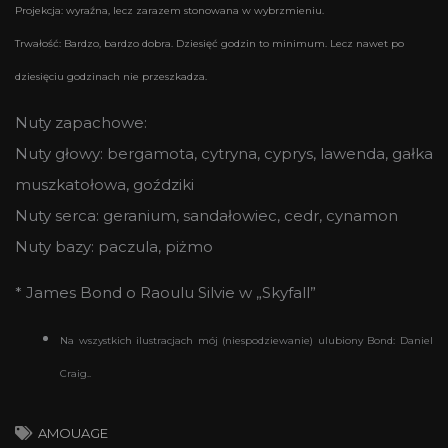
Projekcja: wyraźna, lecz zarazem stonowana w wybrzmieniu.
Trwałość: Bardzo, bardzo dobra. Dziesięć godzin to minimum. Lecz nawet po
dziesięciu godzinach nie przeszkadza.
Nuty zapachowe:
Nuty głowy: bergamota, cytryna, cyprys, lawenda, gałka
muszkatołowa, goździki
Nuty serca: geranium, sandałowiec, cedr, cynamon
Nuty bazy: paczula, piżmo
* James Bond o Raoulu Silvie w „Skyfall”
Na wszystkich ilustracjach mój (niespodziewanie) ulubiony Bond: Daniel
Craig..
AMOUAGE