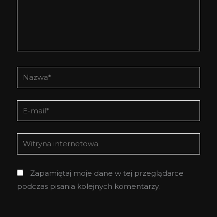
Nazwa*
E-
mail*
Witryna
internetowa
Zapamiętaj moje dane w tej przeglądarce
podczas pisania kolejnych komentarzy.