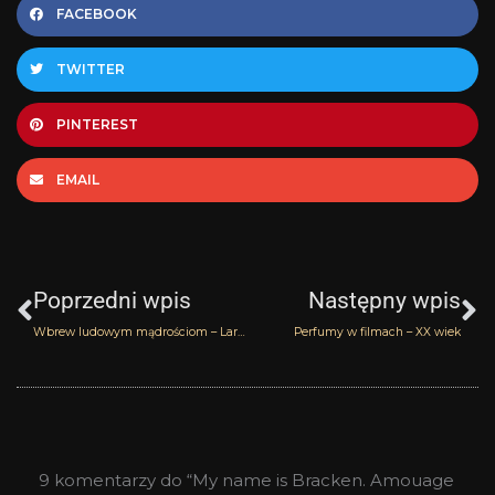
FACEBOOK
TWITTER
PINTEREST
EMAIL
Prev
N
Poprzedni wpis
Następny wpis
Wbrew ludowym mądrościom – Larmes du Desert Atelier des Ors
Perfumy w filmach – XX wiek
9 komentarzy do “My name is Bracken. Amouage