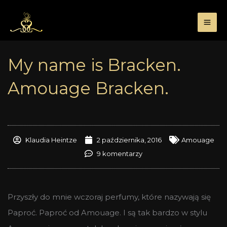
Przejdź
do
treści
My name is Bracken.
Amouage Bracken.
Klaudia Heintze
2 października, 2016
Amouage
9 komentarzy
Przyszły do mnie wczoraj perfumy, które nazywają się
Paproć. Paproć od Amouage. I są tak bardzo w stylu