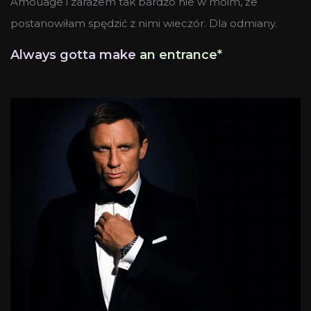
Amouage i zarazem tak bardzo nie w moim, że
postanowiłam spędzić z nimi wieczór. Dla odmiany.
Always gotta make
an
entrance*