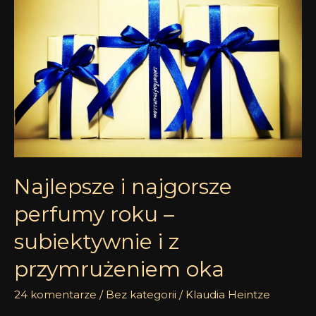
perfumy
roku
–
subiektywnie
i
z
przymrużeniem
oka
Najlepsze i najgorsze
perfumy roku –
subiektywnie i z
przymrużeniem oka
24 komentarze
/
Bez kategorii
/
Klaudia Heintze