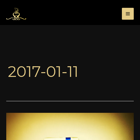
Przejdź
do
treści
2017-01-11
Najlepsze
i
najgorsze