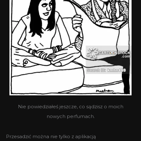
Nie powiedziałeś jeszcze, co sądzisz o moich
nowych perfumach.
Przesadzić można nie tylko z aplikacją