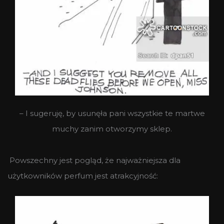
– I sugeruję, by usunęła pani wszystkie te martwe
muchy zanim otworzymy sklep.
Powszechny jest pogląd, że najważniejsza dla
użytkowników perfum jest atrakcyjność: