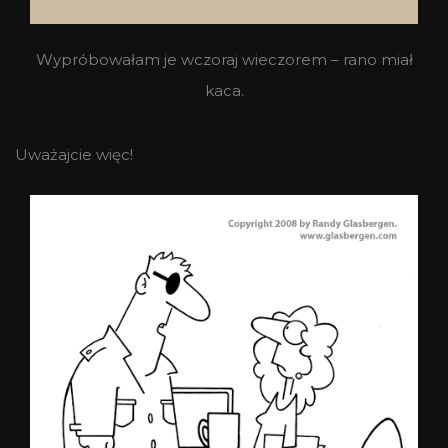
Wypróbowałam je wczoraj wieczorem – rano miał
kaca.
Uważajcie więc!