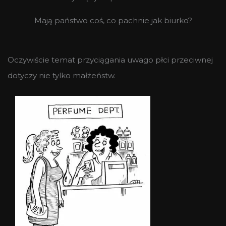
Mają państwo coś, co pachnie jak biurko?
Oczywiście temat przyciągania uwago płci przeciwnej
dotyczy nie tylko małżeństw.