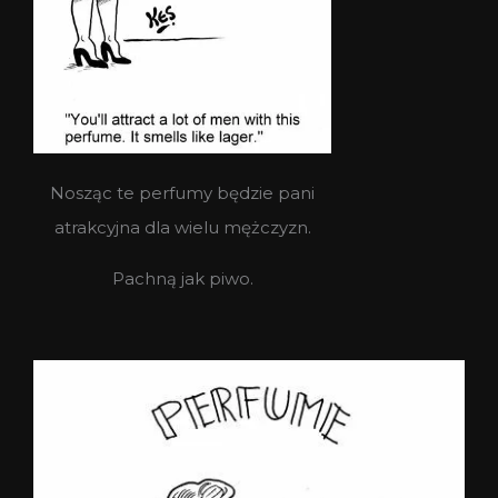
Nosząc te perfumy będzie pani
atrakcyjna dla wielu mężczyzn.
Pachną jak piwo.