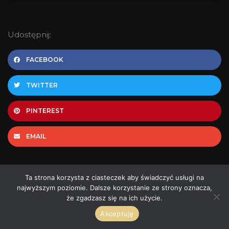
Udostępnij:
FACEBOOK
TWITTER
PINTEREST
EMAIL
Prev
N
Ta strona korzysta z ciasteczek aby świadczyć usługi na
najwyższym poziomie. Dalsze korzystanie ze strony oznacza,
Poprzedni wpis
Następny wpis
że zgadzasz się na ich użycie.
Wyniki konkursu – rozdajemy flakon Miya Shinma
Zapach w filmie – z przymrużeniem oka
Akceptuję