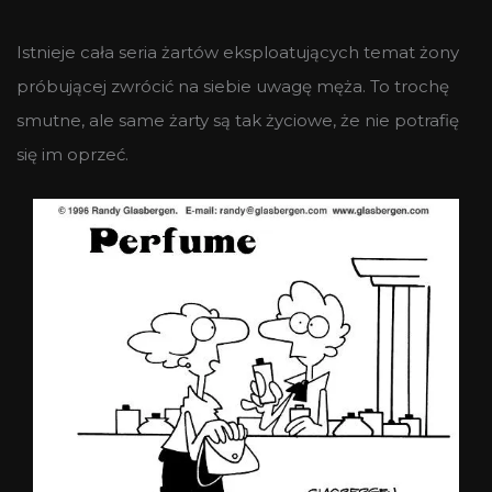
Istnieje cała seria żartów eksploatujących temat żony
próbującej zwrócić na siebie uwagę męża. To trochę
smutne, ale same żarty są tak życiowe, że nie potrafię
się im oprzeć.