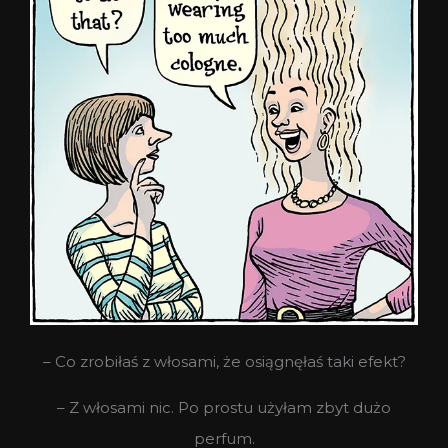
– Co zrobiłaś z włosami, że osiągnęłaś taki efekt?
– Z włosami nic. Po prostu użyłam zbyt dużo
perfum.