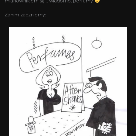
mianownikiem są… wiadomo, perfumy.
Zanim zaczniemy: