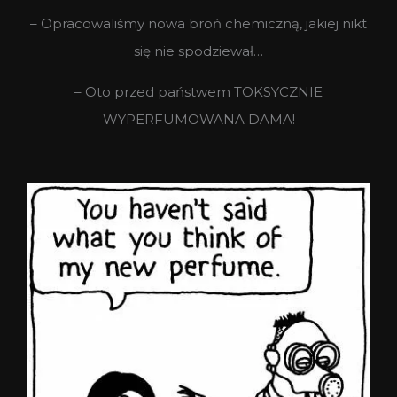
– Opracowaliśmy nowa broń chemiczną, jakiej nikt
się nie spodziewał…
– Oto przed państwem TOKSYCZNIE
WYPERFUMOWANA DAMA!