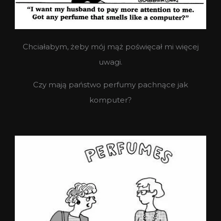
Chciałabym, żeby mój mąż poświęcał mi więcej
uwagi.
Czy mają państwo perfumy pachnące jak
komputer?