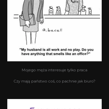
Mojego męża interesuje tylko praca
Czy mają państwo coś, co pachnie jak biuro?