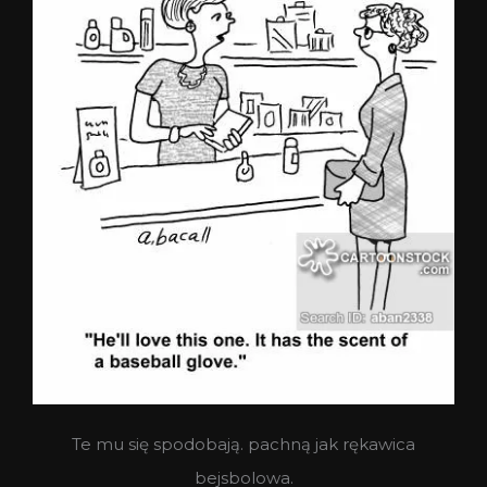
Te mu się spodobają. pachną jak rękawica
bejsbolowa.