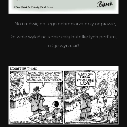
– No i mówię do tego ochroniarza przy odprawie,
że wolę wylać na siebie całą butelkę tych perfum,
niż je wyrzucić!