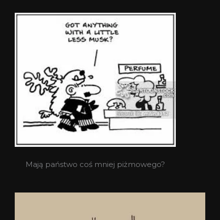
Mają państwo coś mniej piżmowego?