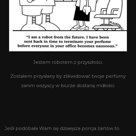
Jestem robotem z przyszłości.
Zostałem przysłany by zlikwidować twoje perfumy
zanim wszyscy w biurze dostaną mdłości.
Jeśli podobała Wam się dzisiejsza porcja żartów to