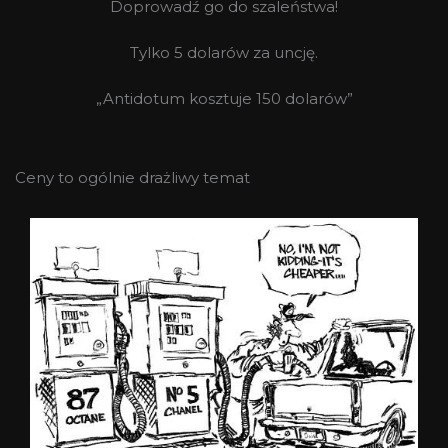
Doprowadź go do szaleństwa!
Tylko 5 dolarów za uncję.
„Antidotum kosztuje 150 dolarów”
Ceny to ogólnie drażliwy temat