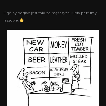
Ogólny pogląd jest taki, że mężczyźni lubią perfumy
niszowe.