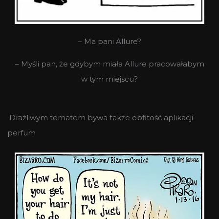
– Ma pani Allure?
– Myśli pan, że gdybym miała Allure pracowałabym
w tym miejscu?
Drażliwym tematem bywa także obfitość aplikacji
perfum