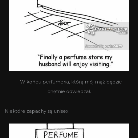
– W końcu perfumeria, którą mój mąż będzie
chętnie odwiedzał.
Niektóre zapachy są unisex