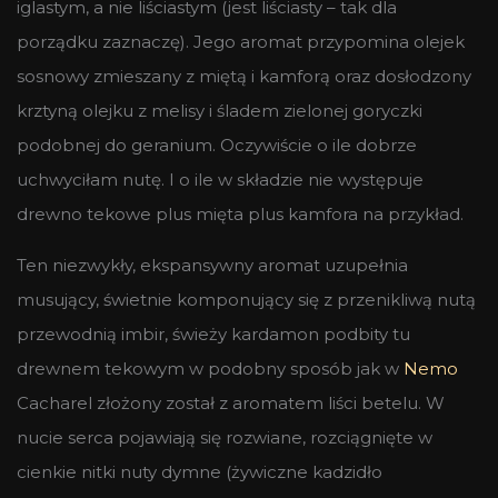
iglastym, a nie liściastym (jest liściasty – tak dla
porządku zaznaczę). Jego aromat przypomina olejek
sosnowy zmieszany z miętą i kamforą oraz dosłodzony
krztyną olejku z melisy i śladem zielonej goryczki
podobnej do geranium. Oczywiście o ile dobrze
uchwyciłam nutę. I o ile w składzie nie występuje
drewno tekowe plus mięta plus kamfora na przykład.
Ten niezwykły, ekspansywny aromat uzupełnia
musujący, świetnie komponujący się z przenikliwą nutą
przewodnią imbir, świeży kardamon podbity tu
drewnem tekowym w podobny sposób jak w
Nemo
Cacharel złożony został z aromatem liści betelu. W
nucie serca pojawiają się rozwiane, rozciągnięte w
cienkie nitki nuty dymne (żywiczne kadzidło