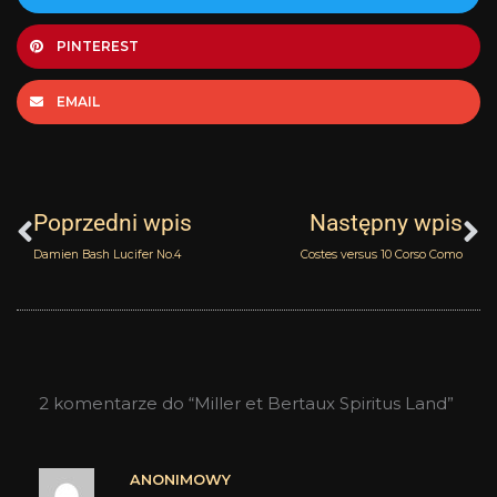
PINTEREST
EMAIL
Prev
N
Poprzedni wpis
Następny wpis
Damien Bash Lucifer No.4
Costes versus 10 Corso Como
2 komentarze do “Miller et Bertaux Spiritus Land”
ANONIMOWY