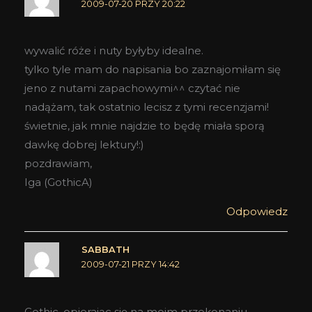
2009-07-20 PRZY 20:22
wywalić róże i nuty byłyby idealne.
tylko tyle mam do napisania bo zaznajomiłam się
jeno z nutami zapachowymi^^ czytać nie
nadążam, tak ostatnio lecisz z tymi recenzjami!
świetnie, jak mnie najdzie to będę miała sporą
dawkę dobrej lektury!:)
pozdrawiam,
Iga (GothicA)
Odpowiedz
SABBATH
2009-07-21 PRZY 14:42
Gothic, opierając się na moim przekonaniu