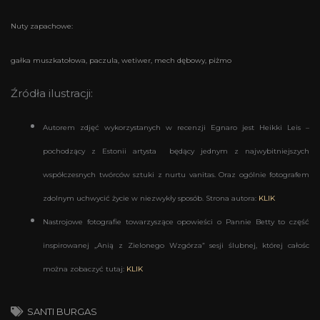
Nuty zapachowe:
gałka muszkatołowa, paczula, wetiwer, mech dębowy, piżmo
Źródła ilustracji:
Autorem zdjęć wykorzystanych w recenzji Egnaro jest Heikki Leis –
pochodzący z Estonii artysta będący jednym z najwybitniejszych
współczesnych twórców sztuki z nurtu vanitas. Oraz ogólnie fotografem
zdolnym uchwycić życie w niezwykły sposób. Strona autora:
KLIK
Nastrojowe fotografie towarzyszące opowieści o Pannie Betty to część
inspirowanej „Anią z Zielonego Wzgórza” sesji ślubnej, której całośc
można zobaczyć tutaj:
KLIK
SANTI BURGAS