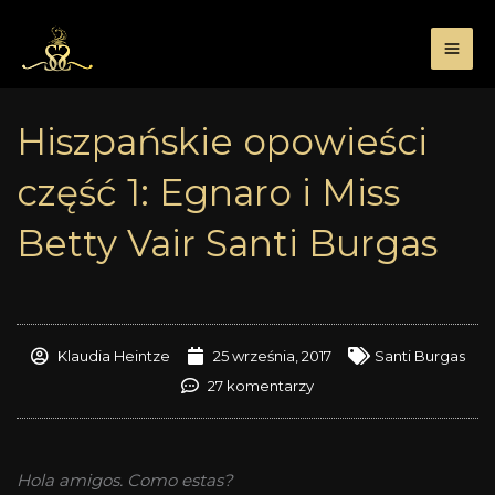
Przejdź
do
treści
Hiszpańskie opowieści
część 1: Egnaro i Miss
Betty Vair Santi Burgas
Klaudia Heintze
25 września, 2017
Santi Burgas
27 komentarzy
Hola amigos. Como estas?