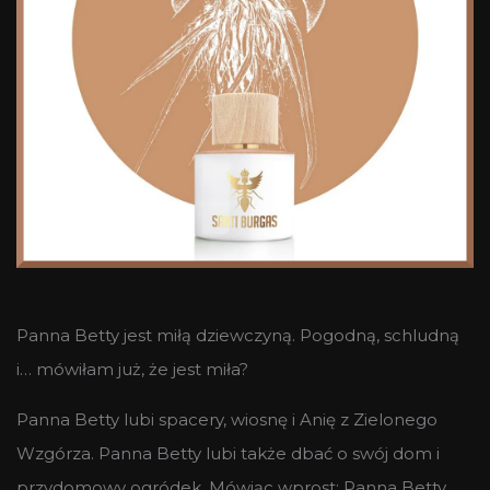
Panna Betty jest miłą dziewczyną. Pogodną, schludną
i… mówiłam już, że jest miła?
Panna Betty lubi spacery, wiosnę i Anię z Zielonego
Wzgórza. Panna Betty lubi także dbać o swój dom i
przydomowy ogródek. Mówiąc wprost: Panna Betty