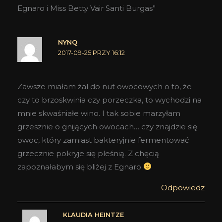
Egnaro i Miss Betty Vair Santi Burgas”
NYNQ
2017-09-25 PRZY 16:12
Zawsze miałam żal do nut owocowych o to, że
czy to brzoskwinia czy porzeczka, to wychodzi na
mnie skwaśniałe wino. I tak sobie marzyłam
grzesznie o gnijących owocach… czy znajdzie się
owoc, który zamiast bakteryjnie fermentować
grzecznie pokryje się pleśnią. Z chęcią
zapoznałabym się bliżej z Egnaro
Odpowiedz
KLAUDIA HEINTZE