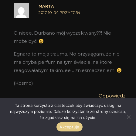
MARTA
2017-10-04 PRZY 17:54
O nieee, Durbano mój wyczekiwany??! Nie
może być!
Egnaro to moja trauma. No przysięgam, że nie
ma chyba perfum na tym świecie, na które
reagowałabym takim..ee… zniesmaczeniem.
(Kosmo)
Odpowiedz
Ta strona korzysta z ciasteczek aby świadczyć usługi na
najwyższym poziomie. Dalsze korzystanie ze strony oznacza,
LICHO
że zgadzasz się na ich użycie.
2017-09-25 PRZY 20:12
Akceptuję