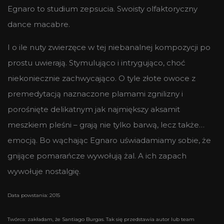
Egnaro to studium zepsucia. Swoisty olfaktoryczny
dance macabre.
I o ile nuty zwierzęce w tej niebanalnej kompozycji po
prostu uwierają. Stymulująco i intrygująco, choć
niekoniecznie zachwycająco. O tyle złote owoce z
premedytacją naznaczone plamami zgnilizny i
porośnięte delikatnym jak najmiększy aksamit
meszkiem pleśni – grają nie tylko barwą, lecz także…
emocją. Bo wąchając Egnaro uświadamiamy sobie, że
gnijące pomarańcze wywołują żal. A ich zapach
wywołuje nostalgię.
Data powstania: 2015
Twórca: zakładam, że Santiago Burgas. Tak się przedstawia autor lub team