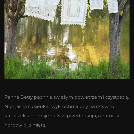
Panna Betty pachnie świeżym powietrzem i czystością.
Nosi jasną sukienkę i wykrochmalony na sztywno
fartuszek. Zdejmuje buty w przedpokoju, a zamiast
herbaty pija miętę.