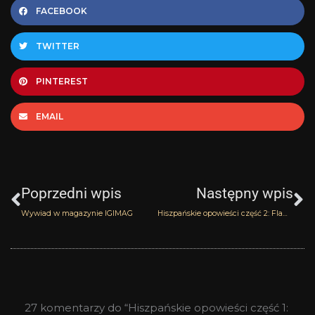
FACEBOOK
TWITTER
PINTEREST
EMAIL
Prev
N
Poprzedni wpis
Następny wpis
Wywiad w magazynie IGIMAG
Hiszpańskie opowieści część 2: Flaming Red Santi Burgas
27 komentarzy do “Hiszpańskie opowieści część 1: