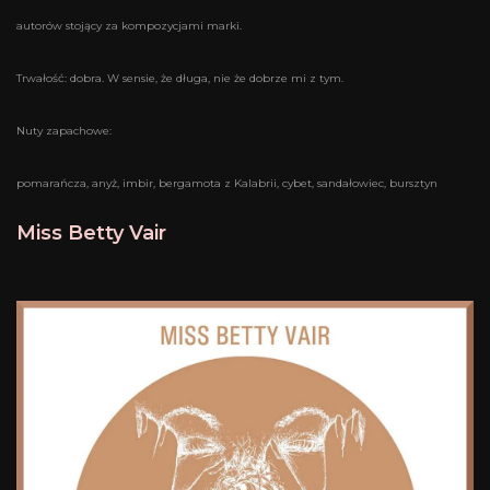
autorów stojący za kompozycjami marki.
Trwałość: dobra. W sensie, że długa, nie że dobrze mi z tym.
Nuty zapachowe:
pomarańcza, anyż, imbir, bergamota z Kalabrii, cybet, sandałowiec, bursztyn
Miss Betty Vair