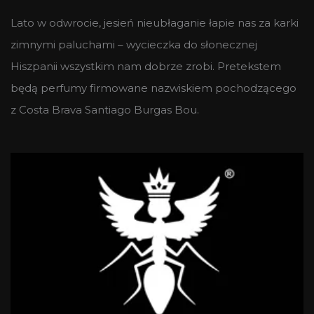
Lato w odwrocie, jesień nieubłaganie łapie nas za karki
zimnymi paluchami – wycieczka do słonecznej
Hiszpanii wszystkim nam dobrze zrobi. Pretekstem
będą perfumy firmowane nazwiskiem pochodzącego
z Costa Brava Santiago Burgas Bou.