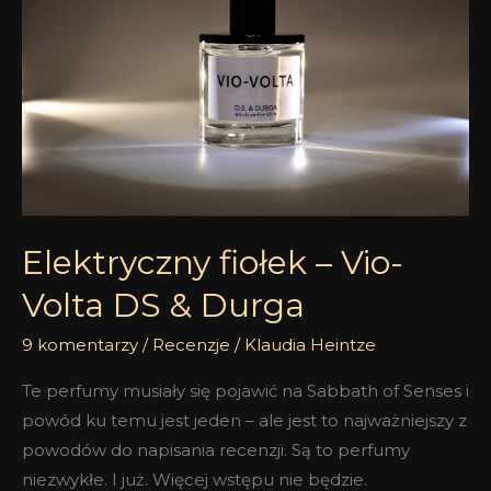
Vio-
Volta
DS
&
Durga
Elektryczny fiołek – Vio-
Volta DS & Durga
9 komentarzy
/
Recenzje
/
Klaudia Heintze
Te perfumy musiały się pojawić na Sabbath of Senses i
powód ku temu jest jeden – ale jest to najważniejszy z
powodów do napisania recenzji. Są to perfumy
niezwykłe. I już. Więcej wstępu nie będzie.