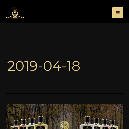
Przejdź
do
treści
2019-04-18
Jajoleon
–
Chameleon