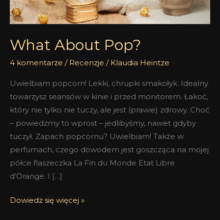
What About Pop?
4 komentarze
/
Recenzje
/
Klaudia Heintze
Uwielbiam popcorn! Lekki, chrupki smakołyk. Idealny
towarzysz seansów w kinie i przed monitorem. Łakoć,
który nie tylko nie tuczy, ale jest (prawie) zdrowy. Choć
– powiedzmy to wprost – jedlibyśmy, nawet gdyby
tuczył. Zapach popcornu? Uwielbiam! Także w
perfumach, czego dowodem jest goszcząca na mojej
półce flaszeczka La Fin du Monde Etat Libre
d’Orange. I […]
Dowiedz się więcej »