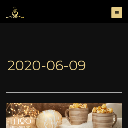
Przejdź
do
treści
2020-06-09
What
About
Pop?