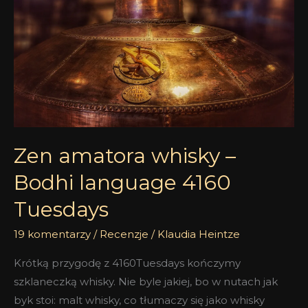
–
Bodhi
language
4160
Tuesdays
Zen amatora whisky –
Bodhi language 4160
Tuesdays
19 komentarzy
/
Recenzje
/
Klaudia Heintze
Krótką przygodę z 4160Tuesdays kończymy
szklaneczką whisky. Nie byle jakiej, bo w nutach jak
byk stoi: malt whisky, co tłumaczy się jako whisky