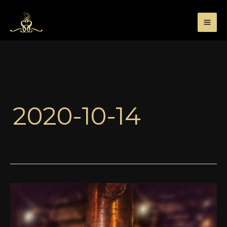
Przejdź
do
treści
2020-10-14
Zen
amatora
whisky