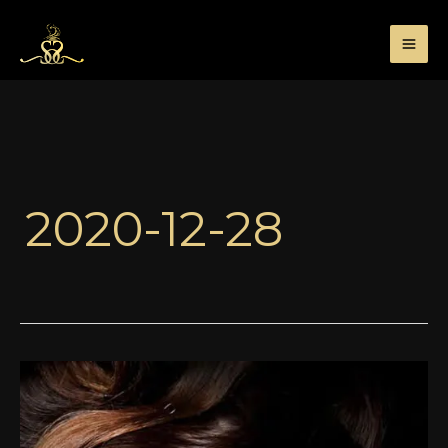
Przejdź
do
treści
2020-12-28
Więcej
małpy!
–