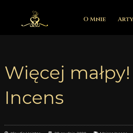
Przejdź
do
O Mnie
Art
treści
Więcej małpy! 
Incens