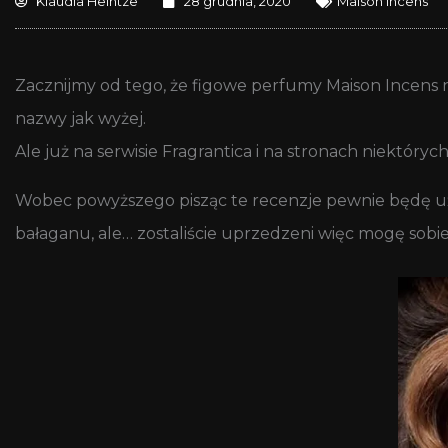
Klaudia Heintze
28 grudnia, 2020
Maison Incens
Zacznijmy od tego, że figowe perfumy Maison Incens nazy
nazwy jak wyżej.
Ale już na serwisie Fragrantica i na stronach niektórych
Wobec powyższego pisząc te recenzje pewnie będę uż
bałaganu, ale… zostaliście uprzedzeni więc mogę sobi