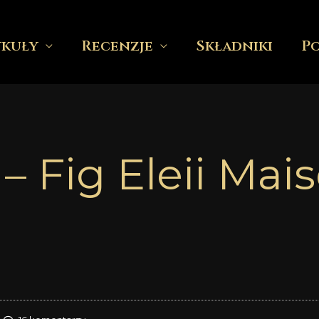
ykuły
Recenzje
Składniki
P
– Fig Eleii Mai