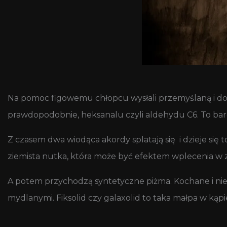
Na pomoc figowemu chłopcu wysłali przemyślaną i do
prawdopodobnie, heksanalu czyli aldehydu C6. To bar
Z czasem dwa wiodąca akordy splatają się i dzieje się 
ziemista nutka, która może być efektem wplecenia w
A potem przychodzą syntetyczne piżma. Kochane i n
mydlanymi. Fiksolid czy galaxolid to taka małpa w kąpiel