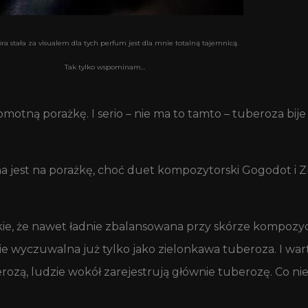
óra stała za visualem dla tych perfum jest dla mnie totalną tajemnicą.
Tak tylko wspominam…
motną porażkę. I serio – nie ma to tamto – tuberoza bije
zana jest na porażkę, choć duet kompozytorski Gogodot i
akie, że nawet ładnie zbalansowana przy skórze kompozy
e wyczuwalna już tylko jako zielonkawa tuberoza. I warto
berozą, ludzie wokół zarejestrują głównie tuberozę. Co ni