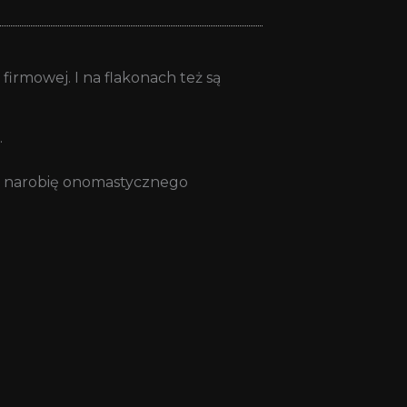
 firmowej. I na flakonach też są
.
 i narobię onomastycznego