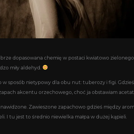
brze dopasowana chemię w postaci kwiatowo zielonego a
dzo miły aldehyd.
to w sposób nietypowy dla obu nut: tuberozy i figi. Gdzi
 zapach akcentu orzechowego, choć ja obstawiam acetat
ienawidzone. Zawieszone zapachowo gdzieś między arom
i. I tu jest to średnio niewielka małpa w dużej kąpieli.