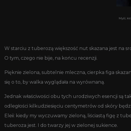
Myśl, kt
W starciu z tuberozą większość nut skazana jest na sro
O tym, czego nie bije, na końcu recenzji.
Pięknie zielona, subtelnie mleczna, cierpka figa ska
się o to, by walka wyglądała na wyrównaną.
Jednak właściwości obu tych urodziwych esencji są t
odległości kilkudziesięciu centymetrów od skóry będzi
Eleii: kiedy my wyczuwamy zieloną, liściastą figę z tu
tuberoza jest. I do twarzy jej w zielonej sukience.