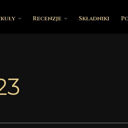
ykuły
Recenzje
Składniki
P
23