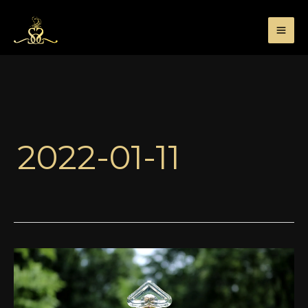
Przejdź
do
treści
2022-01-11
Kultowe
perfumy:
Mitsouko