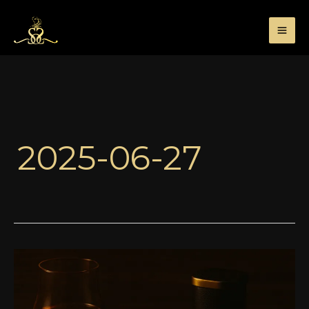
Przejdź
do
treści
2025-06-27
Birkholz
Berln
Soul