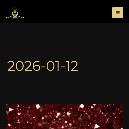
Przejdź
do
treści
2026-01-12
Perfumy
inspirowane
–