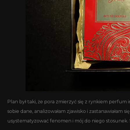
Plan był taki, że pora zmierzyć się z rynkiem perfu
sobie dane, analizowałam zjawisko i zastanawiałam si
usystematyzować fenomen i mój do niego stosunek. S