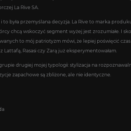
rczej La Rive SA.
 i to była przemyślana decyzja. La Rive to marka produ
twórcy chcą wskoczyć segment wyżej jest zrozumiałe. I sk
nych to mój patriotyzm mówi, że lepiej poś‌więcić czas
e, z Lattafą, Rasasi czy Zarą już eksperymentowałam.
grupie drugiej mojej typologii: stylizacja na rozpoznawal
ycje zapachowe są zbliżone, ale nie identyczne.
da