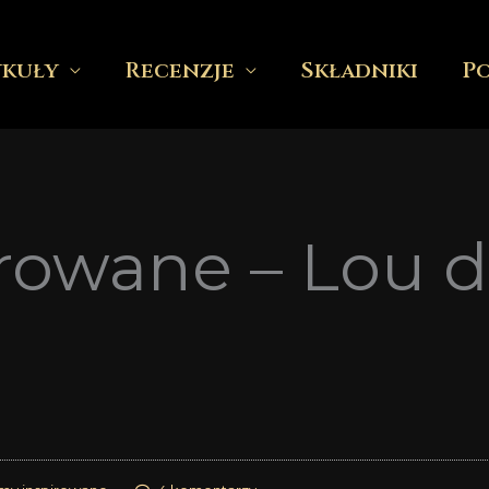
ykuły
Recenzje
Składniki
P
rowane – Lou d