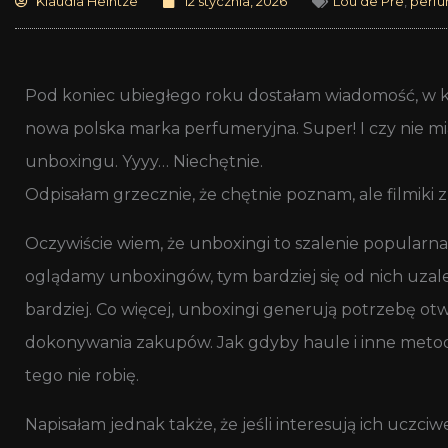
Klaudia Heintze
12 stycznia, 2026
Lou de Pre
,
perfu
Pod koniec ubiegłego roku dostałam wiadomość, w kt
nowa polska marka perfumeryjna. Super! I czy nie mi
unboxingu. Yyyy… Niechętnie.
Odpisałam grzecznie, że chętnie poznam, ale filmiki 
Oczywiście wiem, że unboxingi to szalenie popularn
oglądamy unboxingów, tym bardziej się od nich uzal
bardziej. Co więcej, unboxingi generują potrzebę o
dokonywania zakupów. Jak gdyby haule i inne metody 
tego nie robię.
Napisałam jednak także, że jeśli interesują ich uczci