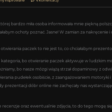
my inspirowane
4 komentarzy
órej bardzo miła osoba informowała mnie piękną polszc
ałabym ochoty poznać. Jasne! W zamian za nakręcenie i 
z otwierania paczek to nie jest to, co chciałabym prezent
a kategoria, bo otwieranie paczek aktywuje w ludzkim m
eżniamy, bo nasze mózgi wiążą strzał dopaminowy z odwi
twierania pudełek osobiście, z zaangażowaniem motoryki
prezentacji dóbr online nie zachęcały nas wystarczająco.
we recenzje oraz ewentualnie zdjęcia, to do tego mogę si