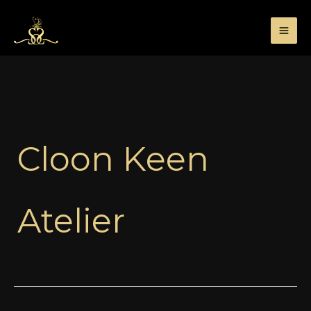
Przejdź
do
treści
Cloon Keen
Atelier