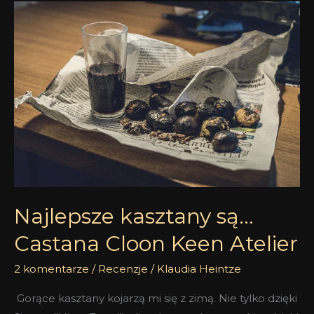
Najlepsze
kasztany
są…
Castana
Cloon
Keen
Atelier
Najlepsze kasztany są…
Castana Cloon Keen Atelier
2 komentarze
/
Recenzje
/
Klaudia Heintze
Gorące kasztany kojarzą mi się z zimą. Nie tylko dzięki