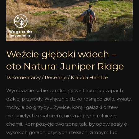
–
oto
Natura:
Juniper
Ridge
Weźcie głęboki wdech –
oto Natura: Juniper Ridge
13 komentarzy
/
Recenzje
/
Klaudia Heintze
Wyobraźcie sobie zamknięty we flakoniku zapach
dzikiej przyrody. Wyłącznie dziko rosnące zioła, kwiaty,
mchy, albo grzyby… Żywice, korę i gałązki drzew
nietkniętych sekatorem, nie znających rolniczej
chemii. Kompozycje tworzone tak, by opowiadały o
wysokich górach, czystych rzekach, zimnym lub