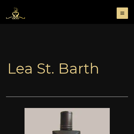
Przejdź
do
treści
Lea St. Barth
Szorty
czyli
krótkie