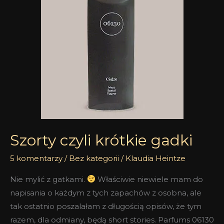
gadki
Szorty czyli krótkie gadki
5 komentarzy
/
Bez kategorii
/
Klaudia Heintze
Nie mylić z gatkami.
Właściwie niewiele mam do
napisania o każdym z tych zapachów z osobna, ale
tak ostatnio poszalałam z długością opisów, że tym
razem, dla odmiany, będą short stories. Parfums 06130