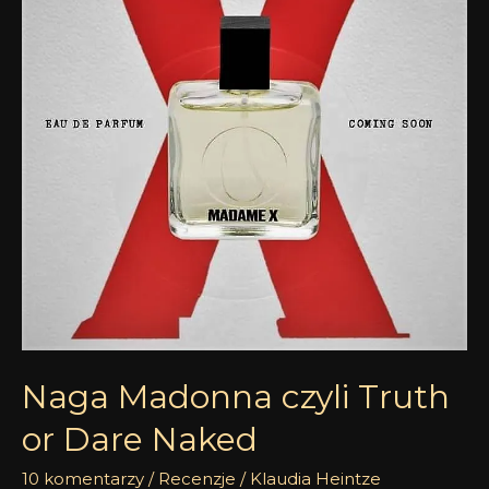
Truth
or
Dare
Naked
Naga Madonna czyli Truth
or Dare Naked
10 komentarzy
/
Recenzje
/
Klaudia Heintze