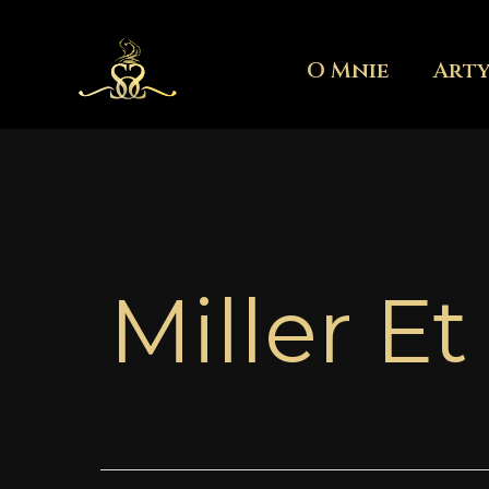
Przejdź
do
O Mnie
Art
treści
Miller E