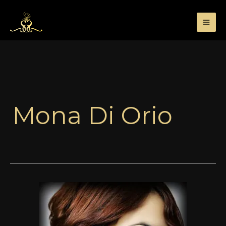
Przejdź
do
treści
Mona Di Orio
Oud
Les
Nombres