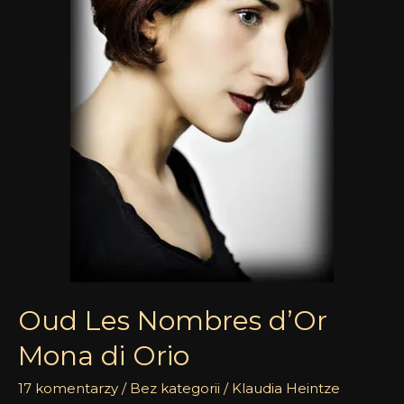
d’Or
Mona
di
Orio
Oud Les Nombres d’Or
Mona di Orio
17 komentarzy
/
Bez kategorii
/
Klaudia Heintze