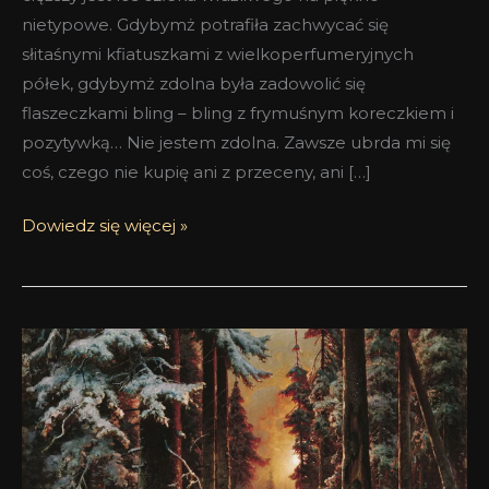
nietypowe. Gdybymż potrafiła zachwycać się
słitaśnymi kfiatuszkami z wielkoperfumeryjnych
półek, gdybymż zdolna była zadowolić się
flaszeczkami bling – bling z frymuśnym koreczkiem i
pozytywką… Nie jestem zdolna. Zawsze ubrda mi się
coś, czego nie kupię ani z przeceny, ani […]
Dowiedz się więcej »
Winter
Woods
Sonoma
Scent
Studio