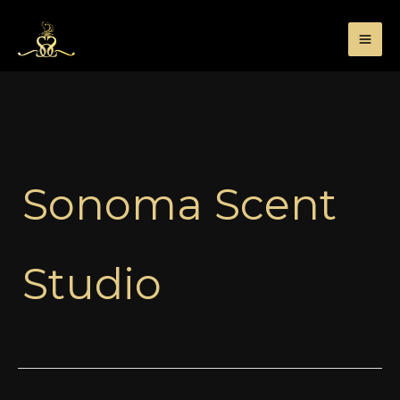
Przejdź
do
treści
Sonoma Scent
Studio