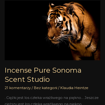
Incense
Pure
Sonoma
Scent
Studio
Incense Pure Sonoma
Scent Studio
21 komentarzy
/
Bez kategorii
/
Klaudia Heintze
. Ciężki jest los człeka wrażliwego na piękno… Jeszcze
cięższy jest los człeka wrażliwego na piękno