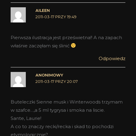
AILEEN
2011-03-17 PRZY 19:49
Pierwsza ilustracja jest prześwietna!! A na zapach
właśnie zaczęłam się ślinić
Odpowiedz
ANONIMOWY
2011-03-17 PRZY 20:07
Buteleczki Sienne musk i Winterwoods trzymam
w szafce…,a 5 ml tygrysa i smoka na liscie.
Sante, Laurie!
A co to znaczy recki/recka i skad to pochodzi
etymologicznie?