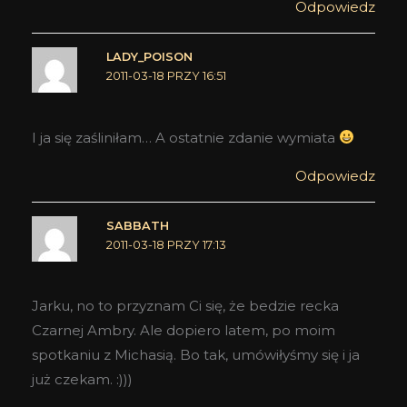
Odpowiedz
LADY_POISON
2011-03-18 PRZY 16:51
I ja się zaśliniłam… A ostatnie zdanie wymiata
Odpowiedz
SABBATH
2011-03-18 PRZY 17:13
Jarku, no to przyznam Ci się, że bedzie recka
Czarnej Ambry. Ale dopiero latem, po moim
spotkaniu z Michasią. Bo tak, umówiłyśmy się i ja
już czekam. :)))