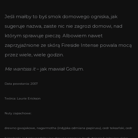
Jeśli miałby to byś smok domowego ogniska, jak
sugeruje nazwa, zaiste nic nie zagrozi domowi, nad
którym sprawuje pieczę. Albowiem nawet
zaprzyjaźnione ze skórą Fireside Intense powala mocą
przez wiele, wiele godzin.
Me wantsss it
– jak mawiał Gollum.
Data powstania: 2007
Twórca: Laurie Erickson
Nuty zapachowe:
drewno gwajakowe, nagarmotha (indyjska odmiana papirusu), cedr teksański, cedr