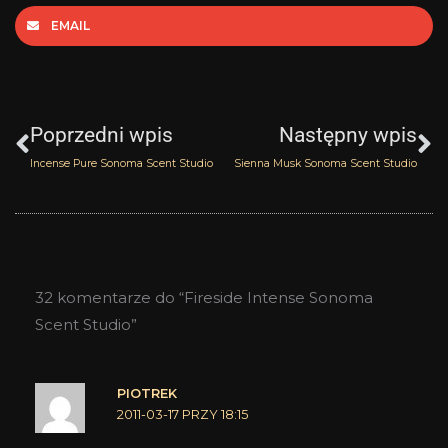
EMAIL
Prev
N
Poprzedni wpis
Następny wpis
Incense Pure Sonoma Scent Studio
Sienna Musk Sonoma Scent Studio
32 komentarze do “Fireside Intense Sonoma
Scent Studio”
PIOTREK
2011-03-17 PRZY 18:15