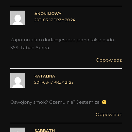
ANONIMOWY
2011-03-17 PRZY 20:24
Zapomnialam dodac: jeszcze jedno takie cudo
SSS: Tabac Aurea.
Odpowiedz
KATALINA
2011-03-17 PRZY 21:23
Oswojony smok? Czemu nie? Jestem za!
Odpowiedz
SABBATH