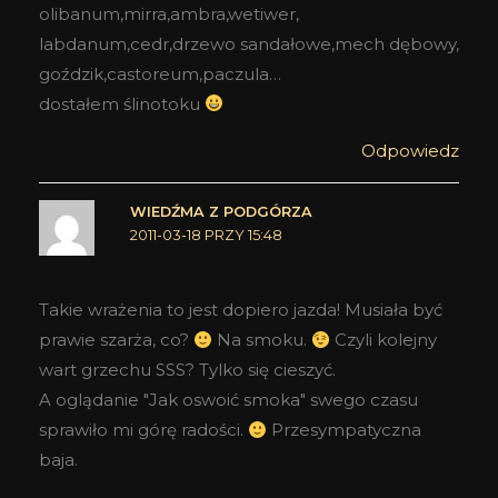
olibanum,mirra,ambra,wetiwer,
labdanum,cedr,drzewo sandałowe,mech dębowy,
goździk,castoreum,paczula…
dostałem ślinotoku
Odpowiedz
WIEDŹMA Z PODGÓRZA
2011-03-18 PRZY 15:48
Takie wrażenia to jest dopiero jazda! Musiała być
prawie szarża, co?
Na smoku.
Czyli kolejny
wart grzechu SSS? Tylko się cieszyć.
A oglądanie "Jak oswoić smoka" swego czasu
sprawiło mi górę radości.
Przesympatyczna
baja.