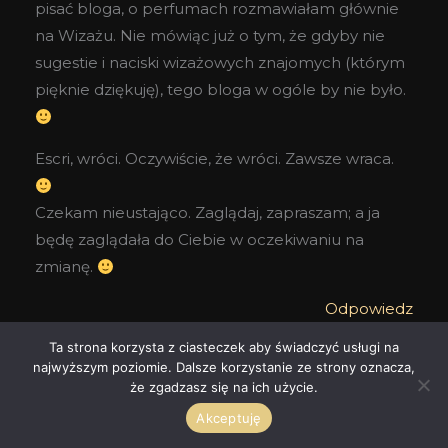
pisać bloga, o perfumach rozmawiałam głównie
na Wizażu. Nie mówiąc już o tym, że gdyby nie
sugestie i naciski wizażowych znajomych (którym
pięknie dziękuję), tego bloga w ogóle by nie było.
Escri, wróci. Oczywiście, że wróci. Zawsze wraca.
Czekam nieustająco. Zaglądaj, zapraszam; a ja
będę zaglądała do Ciebie w oczekiwaniu na
zmianę.
Odpowiedz
Ta strona korzysta z ciasteczek aby świadczyć usługi na
WIEDŹMA Z PODGÓRZA
najwyższym poziomie. Dalsze korzystanie ze strony oznacza,
2011-03-21 PRZY 10:01
że zgadzasz się na ich użycie.
Akceptuję