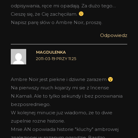
odpisywania, ręce mi opadają. Za dużo tego…
Cieszę się, że Cię zachęciłam.
Napisz parę słów o Ambre Noir, proszę.
Odpowiedz
MAGDULENKA
2011-03-19 PRZY 11:25
Ambre Noir jest piekne i dziwne zarazem
Na pierwszy niuch kojarzy mi sie z Incense
N.Kamali. Ale to tylko sekundy i bez porownania
bezposredniego.
W kolejnej minucie juz wiadomo, ze to dwie
zupelnie rozne historie.
Mnie AN opowiada historie "kluchy" ambrowej
znalezionej w rozanym ogrodzie. Bardzo