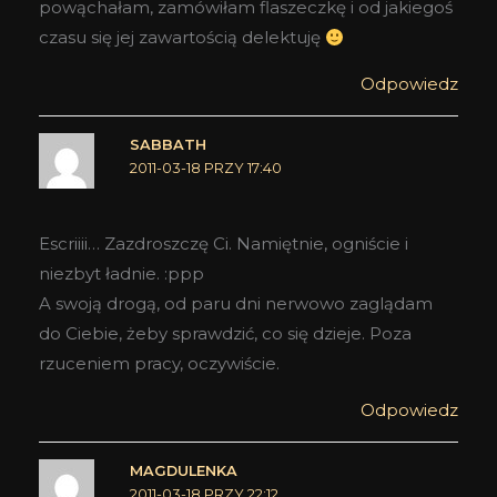
powąchałam, zamówiłam flaszeczkę i od jakiegoś
czasu się jej zawartością delektuję
Odpowiedz
SABBATH
2011-03-18 PRZY 17:40
Escriiii… Zazdroszczę Ci. Namiętnie, ogniście i
niezbyt ładnie. :ppp
A swoją drogą, od paru dni nerwowo zaglądam
do Ciebie, żeby sprawdzić, co się dzieje. Poza
rzuceniem pracy, oczywiście.
Odpowiedz
MAGDULENKA
2011-03-18 PRZY 22:12