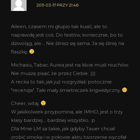
2011-03-17 PRZY 21:46
Aileen, czasem mi głupio tak kusić, ale to
naprawdę jest coś. Do testów, koniecznie, bo to
dziwoląg, ale… Nie ślinisz się sama. Ja się ślinię na
flaszkę.
Michasiu, Tabac Aurea jest na liście must niuchów.
Nie muszę pisać, że przez Ciebie. :)))
A recka to tak, jak już rozgryzłaś: potocznie
"recenzja". Taki mały śmietniczek lingwistyczny.
Cheer, witaj.
W jakikolwiek przypomina, ale IMHO, jest o trzy
klasy bardziej… bardziej wszystko. :p
Dla Mnie LM sa takie, jak gdyby Tauer chciał
zrobić smoka i w połowie aktu tworzenia wycofał