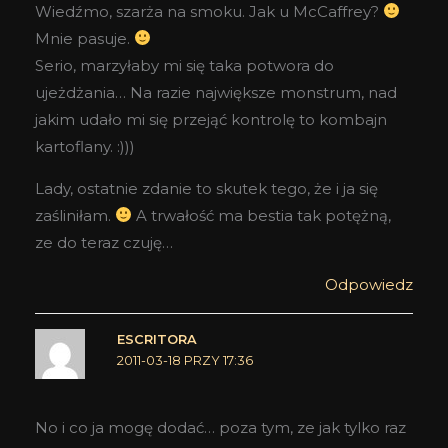
Wiedźmo, szarża na smoku. Jak u McCaffrey?
Mnie pasuje.
Serio, marzyłaby mi się taka potwora do
ujeżdżania… Na razie największe monstrum, nad
jakim udało mi się przejąć kontrolę to kombajn
kartoflany. :)))
Lady, ostatnie zdanie to skutek tego, że i ja się
zaśliniłam.
A trwałość ma bestia tak potężną,
ze do teraz czuję…
Odpowiedz
ESCRITORA
2011-03-18 PRZY 17:36
No i co ja mogę dodać… poza tym, ze jak tylko raz