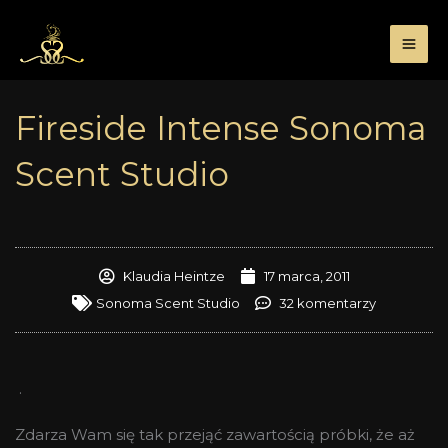
Przejdź
do
treści
Fireside Intense Sonoma
Scent Studio
Klaudia Heintze
17 marca, 2011
Sonoma Scent Studio
32 komentarzy
.
Zdarza Wam się tak przejąć zawartością próbki, że aż