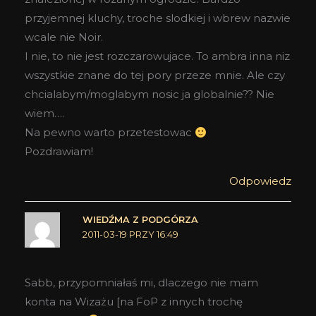
przyjemnej kluchy, troche slodkiej i wbrew nazwie
wcale nie Noir.
I nie, to nie jest rozczarowujace. To ambra inna niz
wszystkie znane do tej pory przeze mnie. Ale czy
chcialabym/moglabym nosic ja globalnie?? Nie
wiem….
Na pewno warto przetestowac
Pozdrawiam!
Odpowiedz
WIEDŹMA Z PODGÓRZA
2011-03-19 PRZY 16:49
Sabb, przypomniałaś mi, dlaczego nie mam
konta na Wizażu [na FoP z innych trochę