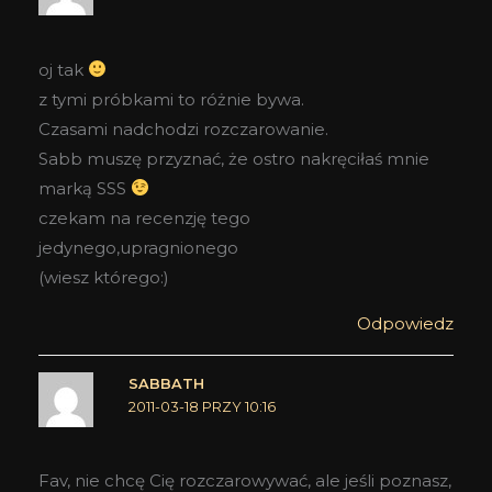
oj tak
z tymi próbkami to różnie bywa.
Czasami nadchodzi rozczarowanie.
Sabb muszę przyznać, że ostro nakręciłaś mnie
marką SSS
czekam na recenzję tego
jedynego,upragnionego
(wiesz którego:)
Odpowiedz
SABBATH
2011-03-18 PRZY 10:16
Fav, nie chcę Cię rozczarowywać, ale jeśli poznasz,