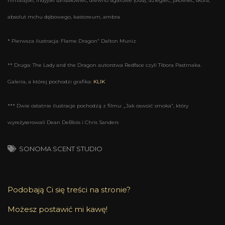
himalajski, indyjski sandałowiec, drewno agarowe (oud), dziegieć, jałowiec, skóra,
absolut mchu dębowego, kastoreum, ambra
* Pierwsza ilustracja: Flame Dragon” Dalton Muniz
** Druga: The Lady and the Dragon autorstwa Redface czyli Tibora Pastrnaka.
Galeria, a której pochodzi grafika:
KLIK
*** Dwie ostatnie ilustracje pochodzą z filmu: „Jak oswoić smoka”, który
wyreżyserowali Dean DeBlois i Chris Sanders
SONOMA SCENT STUDIO
Podobają Ci się treści na stronie?
Możesz postawić mi kawę!